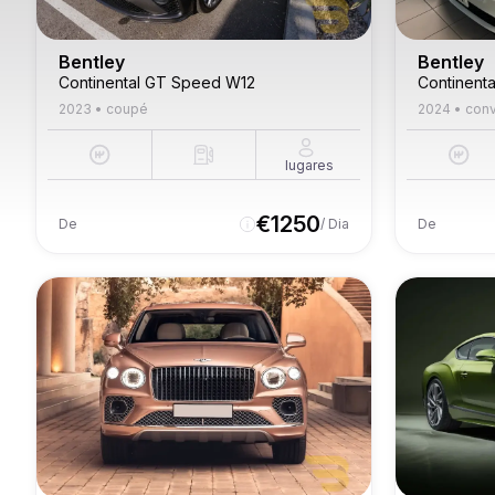
Bentley
Bentley
Continental GT Speed W12
Continent
2023
•
coupé
2024
•
conv
lugares
€
1250
De
/ Dia
De