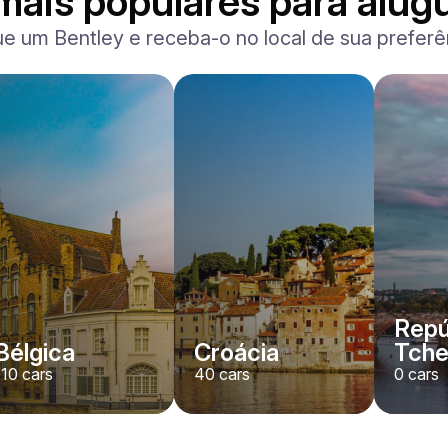
mais populares para alugu
ue um Bentley e receba-o no local de sua prefe
Repú
Bélgica
Croácia
Tch
110
cars
40
cars
0
cars