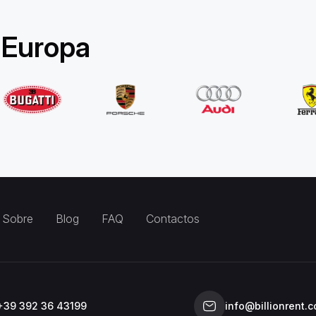
 Europa
Sobre
Blog
FAQ
Contactos
+39 392 36 43199
info@billionrent.