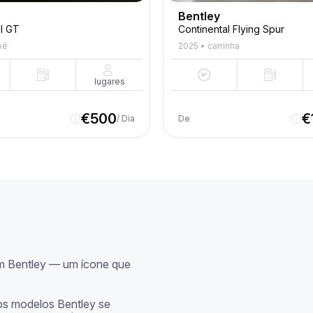
Bentley
l GT
Continental Flying Spur
pé
2025
•
carrinha
lugares
€
500
€
/ Dia
De
um Bentley — um ícone que 
os modelos Bentley se 