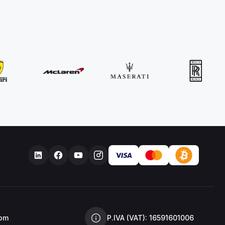
com
P.IVA (VAT): 16591601006