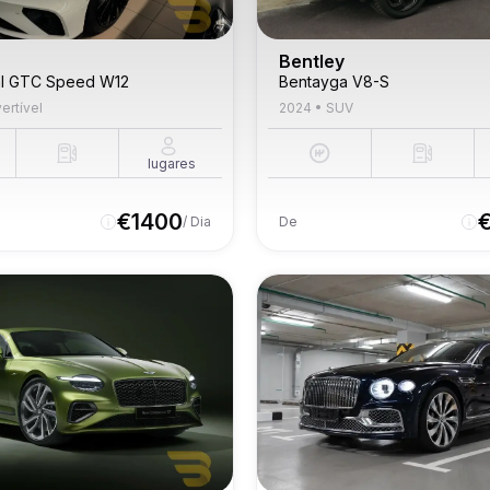
Bentley
al GTC Speed W12
Bentayga V8-S
ertível
2024
•
SUV
lugares
€
1400
/ Dia
De