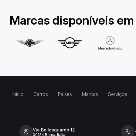
Marcas disponíveis em
Início
Carros
Países
Marcas
Serviços
Via Bellosguardo 12
00134 Roma, Italia