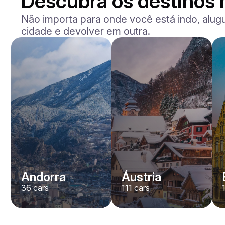
Descubra os destinos 
Não importa para onde você está indo, alug
cidade e devolver em outra.
Andorra
Áustria
36
cars
111
cars