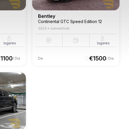
Bentley
Continental GTC Speed Edition 12
2024
•
convertível
lugares
lugares
€
1100
€
1500
/ Dia
De
/ Dia