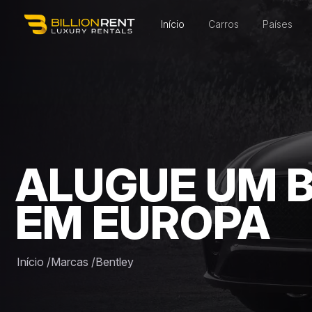
Início
Carros
Países
ALUGUE UM 
EM EUROPA
Início
/
Marcas
/
Bentley