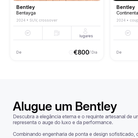
Bentley
Bentley
Bentayga
Continenta
2024
•
SUV, crossover
2024
•
cou
lugares
€
800
De
/ Dia
De
Alugue um Bentley
Descubra a elegância eterna e o requinte artesanal de 
representa o auge do luxo e da performance.

Combinando engenharia de ponta e design sofisticado, 