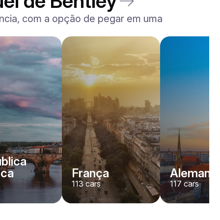
el de Bentley
rência, com a opção de pegar em uma
blica
eca
França
Alemanh
113
cars
117
cars