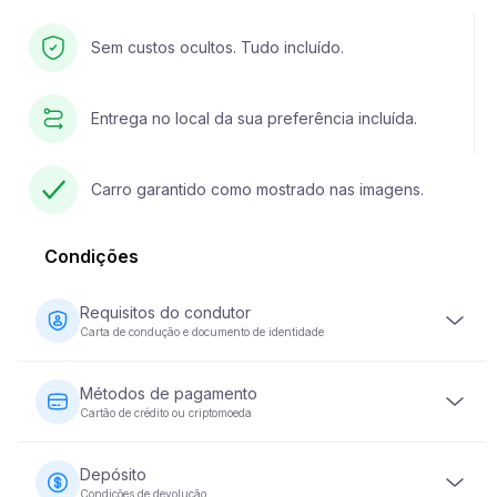
Sem custos ocultos. Tudo incluído.
Entrega no local da sua preferência incluída.
Carro garantido como mostrado nas imagens.
Condições
Requisitos do condutor
Carta de condução e documento de identidade
O condutor deve ter pelo menos 23 anos de idade e
possuir uma carta de condução válida. É igualmente
Métodos de pagamento
necessário um documento de identidade (passaporte ou
Cartão de crédito ou criptomoeda
bilhete de identidade nacional). Alguns veículos podem
exigir que o condutor tenha a sua carta de condução há
O pagamento do aluguer de veículos pode ser efectuado
pelo menos 2 anos.
com cartão de crédito ou moeda criptográfica. O
Depósito
pagamento total é exigido no momento da reserva para
Condições de devolução