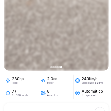
230
2.0
240
hp
cc
Km/h
Poder
Motor
Velocidade máxima
8
Automático
7
s
Assentos
Equipamento
0 - 100 km/h