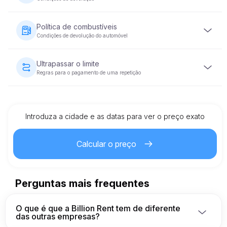
garantir a sua reserva.
Será exigido um depósito de segurança reembolsável
antes da entrega do veículo. O montante da caução varia
Política de combustíveis
consoante a categoria do veículo e será devolvido no
Condições de devolução do automóvel
prazo de 5 a 10 dias úteis após a devolução do veículo
em condições aceitáveis.
O veículo deve ser devolvido com o mesmo nível de
combustível que tinha quando foi fornecido.
Ultrapassar o limite
Regras para o pagamento de uma repetição
Cada veículo alugado tem um limite de quilometragem pré-
definido. Se o limite for ultrapassado, será aplicada uma
taxa adicional por quilómetro, tal como especificado no
contrato de aluguer.
Introduza a cidade e as datas para ver o preço exato
Calcular o preço
Perguntas mais frequentes
O que é que a Billion Rent tem de diferente
das outras empresas?