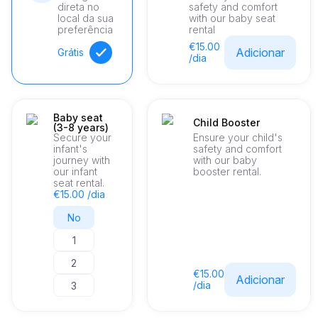
direta no
safety and comfort
bustling streets of a city or cruising the scenic roads of the 
local da sua
with our baby seat
countryside, this vehicle ensures every trip
preferência
rental
€15.00
Adicionar
Grátis
/dia
Baby seat
Child Booster
(3-8 years)
Secure your
Ensure your child's
infant's
safety and comfort
journey with
with our baby
our infant
booster rental.
seat rental.
€15.00 /dia
No
1
2
€15.00
Adicionar
/dia
3