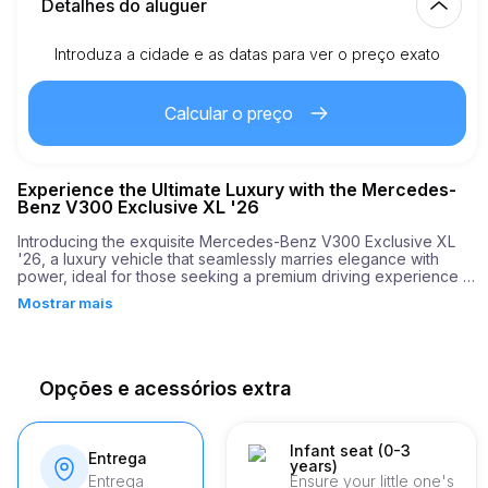
Detalhes do aluguer
Introduza a cidade e as datas para ver o preço exato
Km incluídos
150.00
aluguer completo
Calcular o preço
2.00
€
Preço por km extra
Experience the Ultimate Luxury with the Mercedes-
21
Idade mínima
Benz V300 Exclusive XL '26
Introducing the exquisite Mercedes-Benz V300 Exclusive XL 
'26, a luxury vehicle that seamlessly marries elegance with 
2,000.00
€
Depósito de segurança
power, ideal for those seeking a premium driving experience in 
Itália. This impressive vehicle, renowned for its elegant design 
Mostrar mais
and robust performance, boasts a formidable engine with 230 
horsepower, propelling it from 0 to 100 km/h in just 7 seconds. 
For enthusiasts and travelers alike, the V300 Exclusive XL '26 is 
not just a car; it's an invitation to a world of supreme luxury and 
comfort.

Opções e acessórios extra
The exterior of the V300 is adorned with sleek lines and a 
sophisticated silhouette, reflecting the refined taste of its 
owner. Inside, you're enveloped in a serene environment, 
Infant seat (0-3
Entrega
years)
featuring sumptuous leather seats and advanced technology 
Entrega
Ensure your little one's
designed to enhance every journey. Whether navigating the 