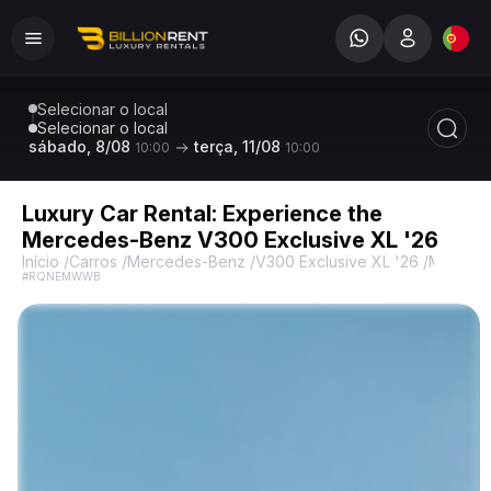
Selecionar o local
Selecionar o local
sábado, 8/08
terça, 11/08
10:00
10:00
Luxury Car Rental: Experience the
Mercedes-Benz V300 Exclusive XL '26
Início
/
Carros
/
Mercedes-Benz
/
V300 Exclusive XL '26
/
Mercede
#RQNEMWWB