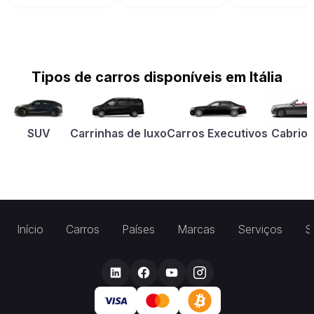
Tipos de carros disponíveis em Itália
SUV
Carrinhas de luxo
Carros Executivos
Cabriol
Início
Carros
Países
Marcas
Serviços
S