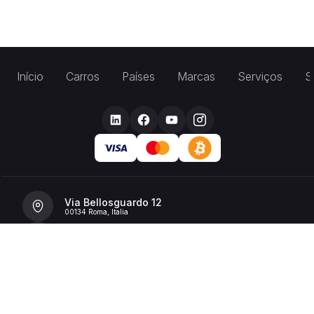
Início
Carros
Países
Marcas
Serviços
S
Via Bellosguardo 12
00134 Roma, Italia
+39 392 36 43199
info@billionrent.com
P.IVA (VAT): 16591601006