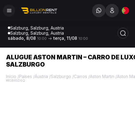
Salzburg, Salzburg, Austria
Salzburg, Salzburg, Austria
sábado, 8/08
terça, 11/08
10:00
10:00
ALUGUE ASTON MARTIN – CARRO DE LUX
SALZBURGO
Início
/
Países
/
Áustria
/
Salzburgo
/
Carros
/
Aston Martin
/
Aston Ma
#R3B85D6Q