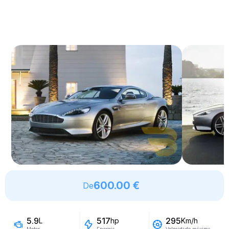
600.00 €
De
5.9
517
295
L
hp
Km/h