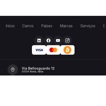
Início
Carros
Países
Marcas
Serviços
S
Via Bellosguardo 12
00134 Roma, Italia
+39 392 36 43199
info@billionrent.com
P.IVA (VAT): 16591601006