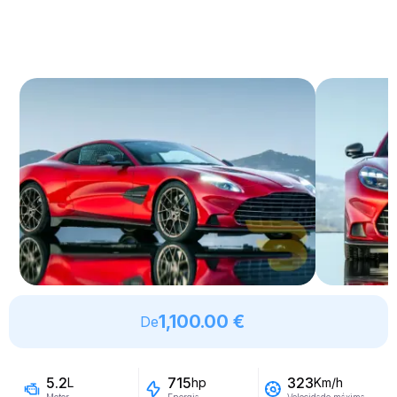
1,100.00 €
De
5.2
715
323
L
hp
Km/h