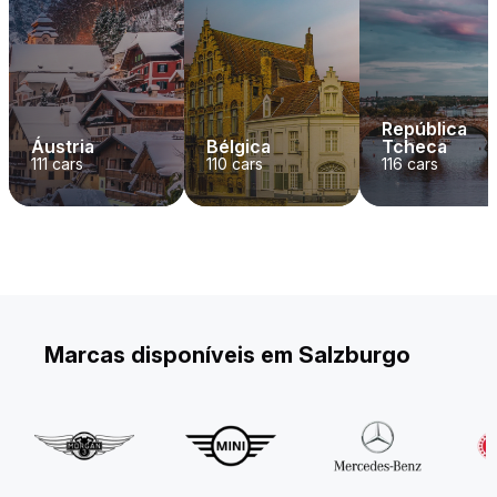
República
Áustria
Bélgica
Tcheca
111
cars
110
cars
116
cars
Marcas disponíveis em Salzburgo