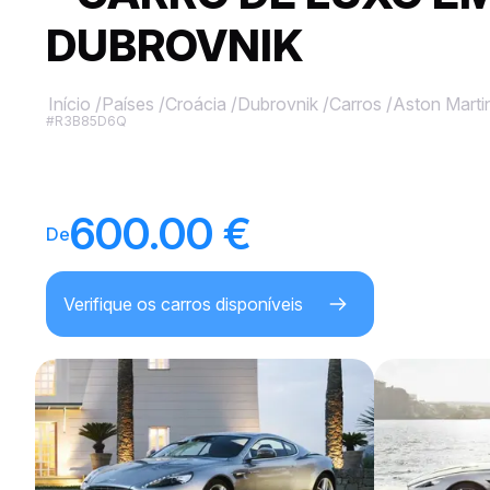
DUBROVNIK
Início
/
Países
/
Croácia
/
Dubrovnik
/
Carros
/
Aston Marti
#R3B85D6Q
600.00 €
De
Verifique os carros disponíveis