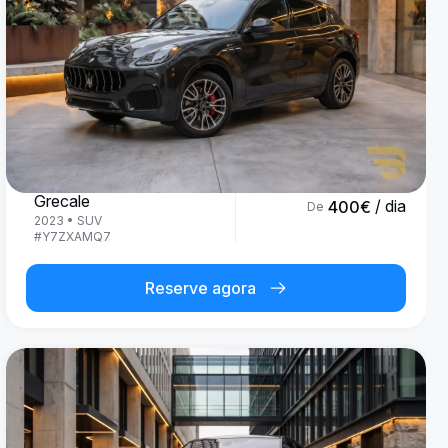
Maserati
Grecale
/ dia
400
€
De
2023
•
SUV
#
Y7ZXAMQ7
Reserve agora