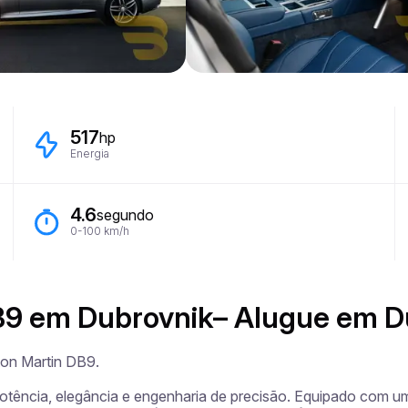
517
hp
Energia
4.6
segundo
0-100 km/h
B9 em Dubrovnik– Alugue em D
on Martin DB9.

otência, elegância e engenharia de precisão. Equipado com um 