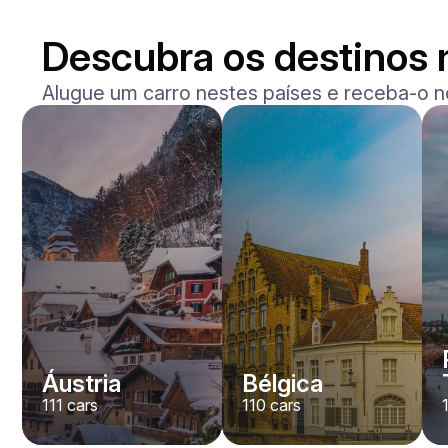
Descubra os destinos 
Alugue um carro nestes países e receba-o n
BMW
M2
/ dia
400
€
De
2023
•
sedan
#
Y8QE956N
Reserve agora
Áustria
Bélgica
111
cars
110
cars