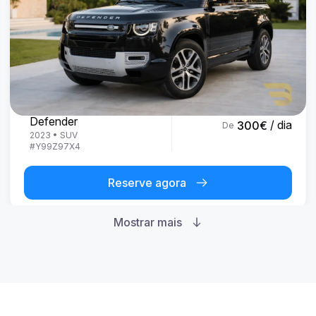
Land Rover
Defender
/ dia
300
€
De
2023
•
SUV
#
Y99Z97X4
Reserve agora
Mostrar mais