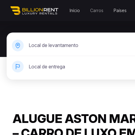
Início
Carros
Países
Local de levantamento
Local de entrega
ALUGUE ASTON MAR
– CARRO DE LUXO E