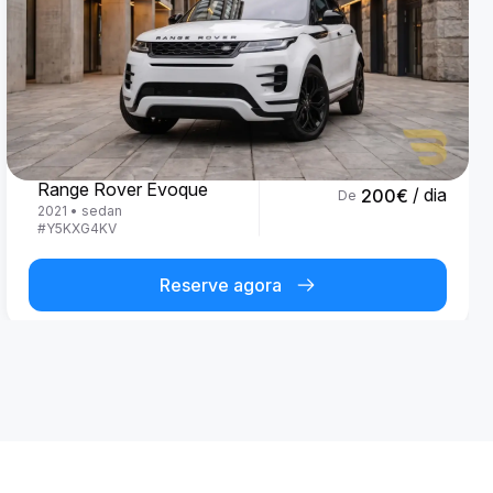
Land Rover
Range Rover Evoque
/ dia
200
€
De
2021
•
sedan
#
Y5KXG4KV
Reserve agora