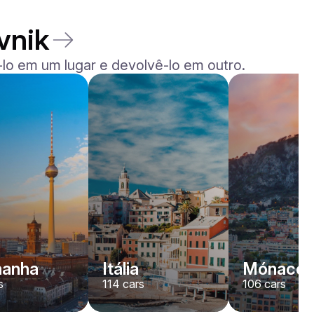
vnik
lo em um lugar e devolvê-lo em outro.
Ferrari
F8
/ dia
1500
€
De
2023
•
desporto, convertível
#
YK7ABNWD
Reserve agora
manha
Itália
Mónaco
s
114
cars
106
cars