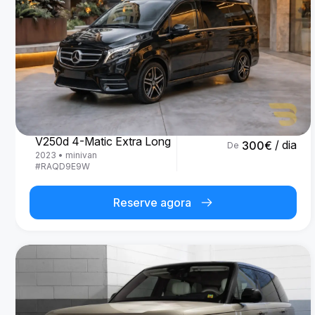
Mercedes Benz
V250d 4-Matic Extra Long
/ dia
300
€
De
2023
•
minivan
#
RAQD9E9W
Reserve agora