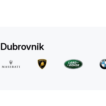
Mercedes Benz
E 220d 4MATIC AMG Line
/ dia
500
€
De
2025
•
sedan
#
RQW8JE6J
 Dubrovnik
Reserve agora