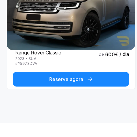
Land Rover
Range Rover Classic
/ dia
600
€
De
2023
•
SUV
#
Y5973DVV
Reserve agora