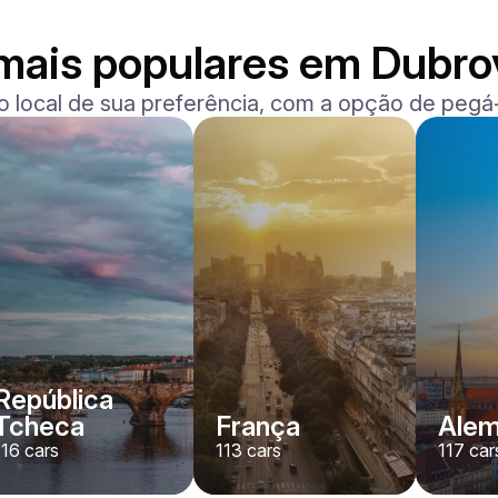
mais populares em Dubro
o local de sua preferência, com a opção de pegá-
BMW
X7 xDrive40i M-Sport
/ dia
500
€
De
2024
•
SUV
#
YMX7G4EA
Reserve agora
República
Tcheca
França
Ale
116
cars
113
cars
117
car