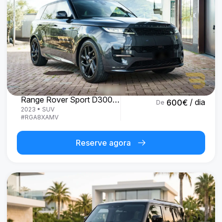
Land Rover
Range Rover Sport D300 R-Dynamic SE
/ dia
600
€
De
2023
•
SUV
#
RGA8XAMV
Reserve agora