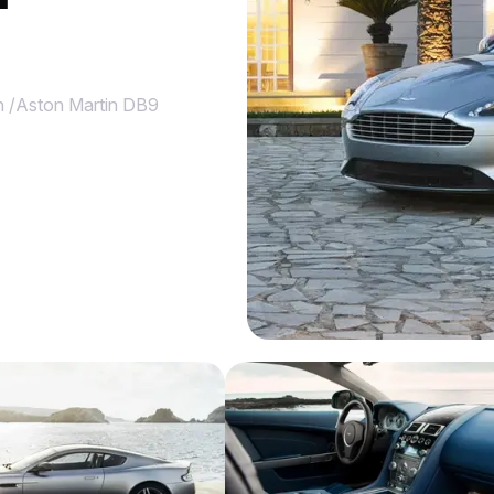
n
/
Aston Martin DB9