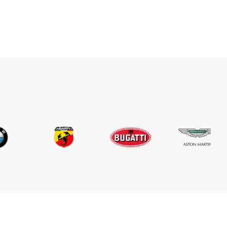
Mercedes Benz
G63 AMG
/ dia
800
€
De
2024
•
SUV
#
RNGN5K3J
Reserve agora