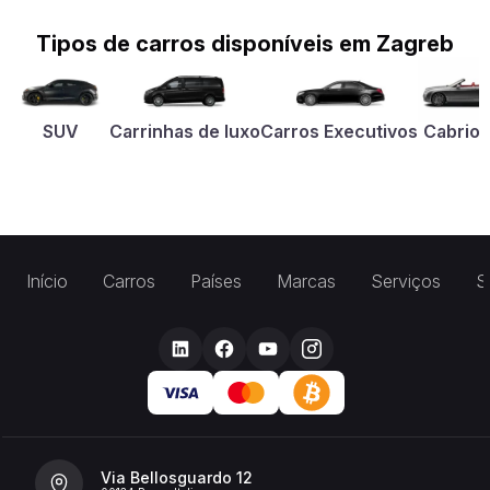
Tipos de carros disponíveis em Zagreb
SUV
Carrinhas de luxo
Carros Executivos
Cabriol
Início
Carros
Países
Marcas
Serviços
S
Via Bellosguardo 12