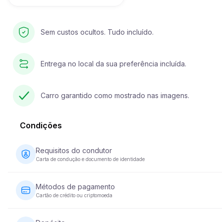
Sem custos ocultos. Tudo incluído.
Entrega no local da sua preferência incluída.
Carro garantido como mostrado nas imagens.
Condições
Requisitos do condutor
Carta de condução e documento de identidade
O condutor deve ter pelo menos 23 anos de idade e possuir 
carta de condução válida. É igualmente necessário um docum
Métodos de pagamento
de identidade (passaporte ou bilhete de identidade nacional).
Cartão de crédito ou criptomoeda
Alguns veículos podem exigir que o condutor tenha a sua cart
condução há pelo menos 2 anos.
O pagamento do aluguer de veículos pode ser efectuado co
cartão de crédito ou moeda criptográfica. O pagamento total é