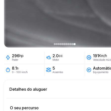
296
2.0
191
hp
cc
Km/h
Poder
Motor
Velocidade máx
5
Automáti
8.1
s
Assentos
Equipamento
0 - 100 km/h
Detalhes do aluguer
Km incluídos
45
aluguer completo
O seu percurso