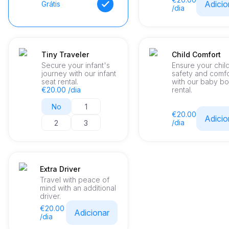
Adicio
Grátis
/dia
Tiny Traveler
Child Comfort
Secure your infant's
Ensure your chil
journey with our infant
safety and comfo
seat rental.
with our baby bo
€20.00 /dia
rental.
No
1
€20.00
Adicio
/dia
2
3
Extra Driver
Travel with peace of
mind with an additional
driver.
€20.00
Adicionar
/dia