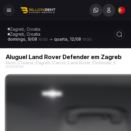
Zagreb, Croatia
Zagreb, Croatia
domingo, 9/08
quarta, 12/08
10:00
10:00
Aluguel Land Rover Defender em Zagreb
Início
/
Croácia
/
Zagreb
/
Carros
/
Land Rover
/
Defender
/
Land Ro
#Y99Z97X4