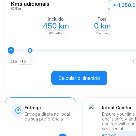
materiais de alta qualidade, o interior oferece conforto e luxo, to
Kms adicionais
+-1,350.
cada jornada uma experiência agradável.
€3/Km
Incluído
Total
450 km
0 km
280 milhas
0 milhas
280
450 km
0
Calcular o itinerário
Entrega
Infant Comfort
Entrega direta no local
Ensure your little
da sua preferência
one's safety and
comfort with our
seat rental
€20.00