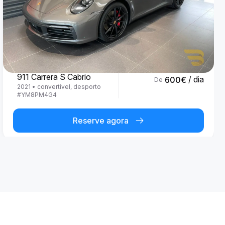
Porsche
911 Carrera S Cabrio
/ dia
600
€
De
2021
•
convertível, desporto
#
YM8PM4G4
Reserve agora