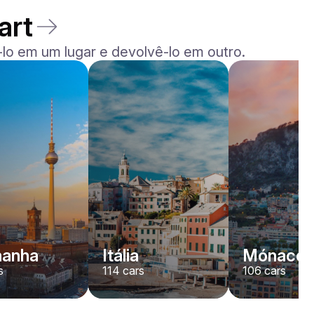
art
lo em um lugar e devolvê-lo em outro.
Rolls-Royce
Dawn
/ dia
2200
€
De
2022
•
convertível
#
YJPXZKDA
Reserve agora
manha
Itália
Mónaco
s
114
cars
106
cars