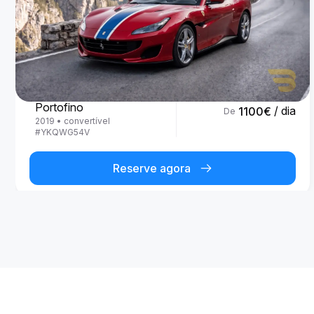
Ferrari
Portofino
/ dia
1100
€
De
2019
•
convertível
#
YKQWG54V
Reserve agora