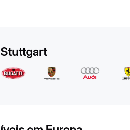
Rolls-Royce
Ghost Long
/ dia
1750
€
De
2022
•
sedan
#
YPKW458N
Stuttgart
Reserve agora
níveis em Europa