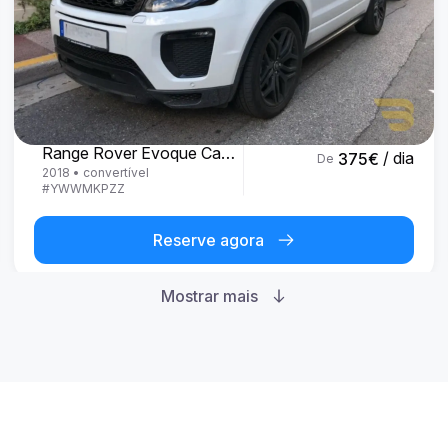
Land Rover
Range Rover Evoque Cabrio
/ dia
375
€
De
2018
•
convertível
#
YWWMKPZZ
Reserve agora
Mostrar mais