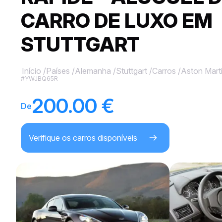
CARRO DE LUXO EM
STUTTGART
Início
/
Países
/
Alemanha
/
Stuttgart
/
Carros
/
Aston Mart
#YWJBQ65R
200.00 €
De
Verifique os carros disponíveis