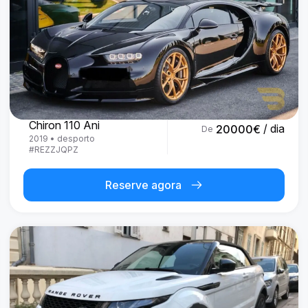
Bugatti
Chiron 110 Ani
/ dia
20000
€
De
2019
•
desporto
#
REZZJQPZ
Reserve agora