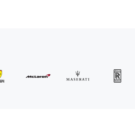
MINI
John Cooper Works Cabrio
/ dia
300
€
De
2021
•
convertível
#
R3P5ZB4E
Reserve agora