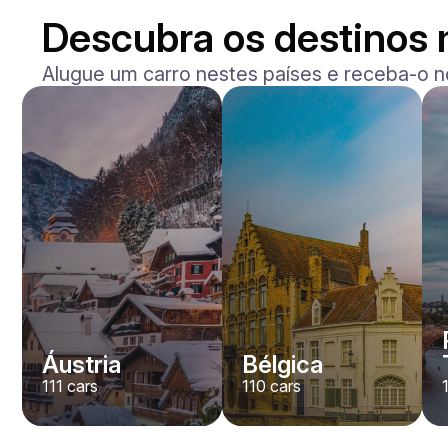
Descubra os destinos 
Alugue um carro nestes países e receba-o n
Mercedes Benz
Maybach S-klasse 580
/ dia
750
€
De
2021
•
sedan
#
YXWG36PR
Reserve agora
Áustria
Bélgica
111
cars
110
cars