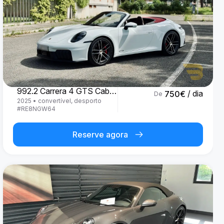
Porsche
992.2 Carrera 4 GTS Cabrio '25
/ dia
750
€
De
2025
•
convertível, desporto
#
RE8NGW64
Reserve agora