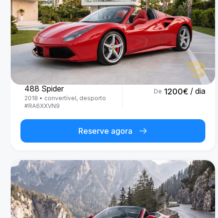
Ferrari
488 Spider
/ dia
1200
€
De
2018
•
convertível, desporto
#
RA6XXVN9
Reserve agora