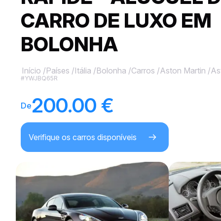
CARRO DE LUXO EM
BOLONHA
Início
/
Países
/
Itália
/
Bolonha
/
Carros
/
Aston Martin
/
As
#YWJBQ65R
200.00 €
De
Verifique os carros disponíveis