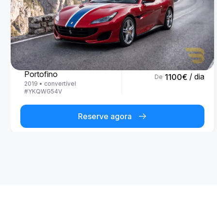
Ferrari
Portofino
/ dia
1100
€
De
2019
•
convertível
#
YKQWG54V
Reserve agora