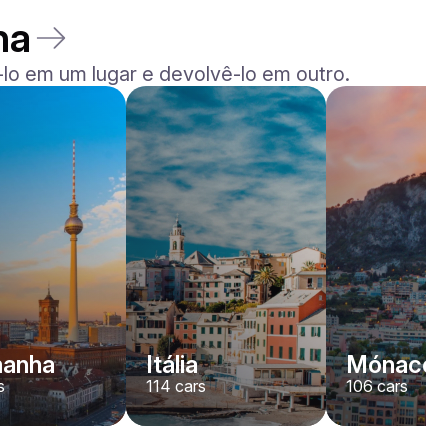
ha
lo em um lugar e devolvê-lo em outro.
Rolls-Royce
Dawn
/ dia
2200
€
De
2022
•
convertível
#
YJPXZKDA
Reserve agora
manha
Itália
Mónaco
s
114
cars
106
cars