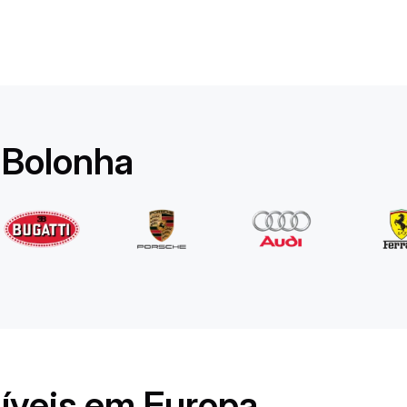
Rolls-Royce
Ghost Long
/ dia
1750
€
De
2022
•
sedan
#
YPKW458N
 Bolonha
Reserve agora
níveis em Europa