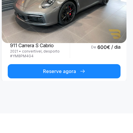
Porsche
911 Carrera S Cabrio
/ dia
600
€
De
2021
•
convertível, desporto
#
YM8PM4G4
Reserve agora