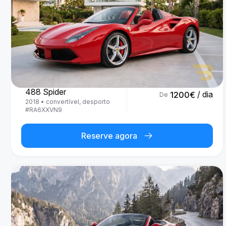
Ferrari
488 Spider
/ dia
1200
€
De
2018
•
convertível, desporto
#
RA6XXVN9
Reserve agora