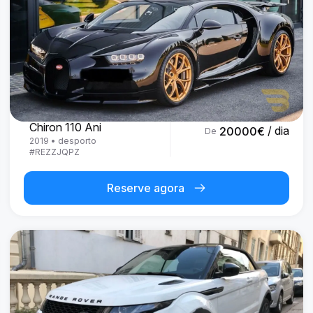
Bugatti
Chiron 110 Ani
/ dia
20000
€
De
2019
•
desporto
#
REZZJQPZ
Reserve agora