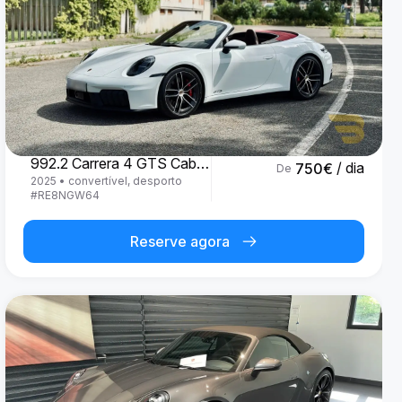
Porsche
992.2 Carrera 4 GTS Cabrio '25
/ dia
750
€
De
2025
•
convertível, desporto
#
RE8NGW64
Reserve agora