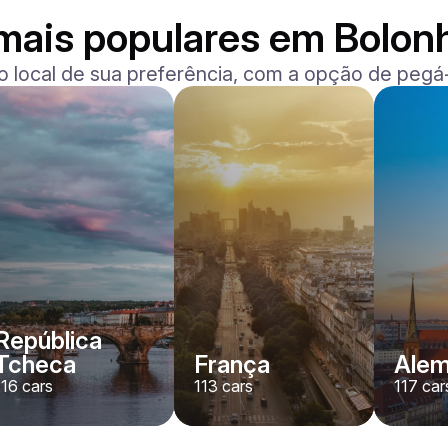
mais populares em Bolon
o local de sua preferência, com a opção de pegá-
Ferrari
F8 Spider
/ dia
1500
€
De
2022
•
convertível, desporto
#
RNWMPA4V
Reserve agora
República
Tcheca
França
Ale
116
cars
113
cars
117
car