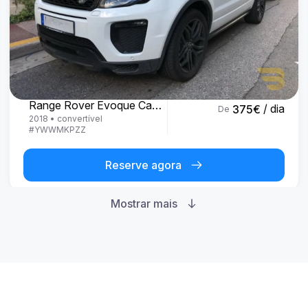
Land Rover
Range Rover Evoque Cabrio
/ dia
375
€
De
2018
•
convertível
#
YWWMKPZZ
Reserve agora
Mostrar mais