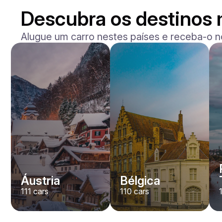
Descubra os destinos 
Alugue um carro nestes países e receba-o n
Mercedes Benz
Maybach S-klasse 580
/ dia
750
€
De
2021
•
sedan
#
YXWG36PR
Reserve agora
Áustria
Bélgica
111
cars
110
cars