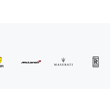
MINI
John Cooper Works Cabrio
/ dia
300
€
De
2021
•
convertível
#
R3P5ZB4E
Reserve agora