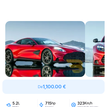
1,100.00 €
De
5.2
715
323
L
hp
Km/h