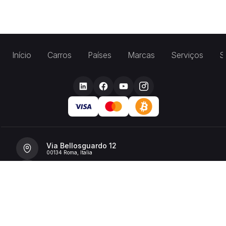
Início
Carros
Países
Marcas
Serviços
S
Via Bellosguardo 12
00134 Roma, Italia
+39 392 36 43199
info@billionrent.com
P.IVA (VAT): 16591601006