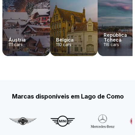
República
Áustria
Bélgica
Tcheca
111
cars
110
cars
116
cars
Marcas disponíveis em Lago de Como