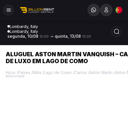
Lombardy, Italy
Lombardy, Italy
segunda, 10/08
quinta, 13/08
10:00
10:00
ALUGUEL ASTON MARTIN VANQUISH – C
DE LUXO EM LAGO DE COMO
Início
/
Países
/
Itália
/
Lago de Como
/
Carros
/
Aston Martin
/
Aston 
#RN99VNMB