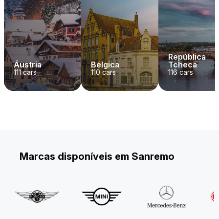
República
Áustria
Bélgica
Tcheca
111
cars
110
cars
116
cars
Marcas disponíveis em Sanremo