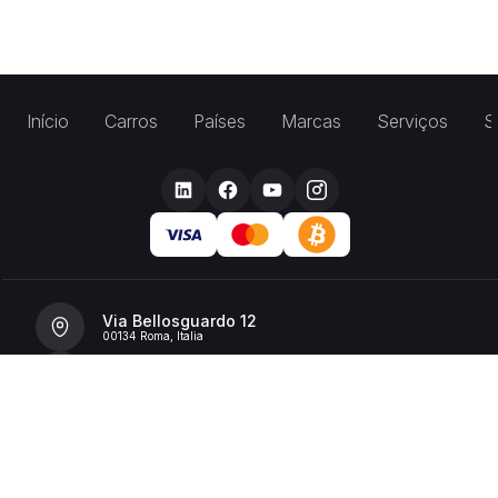
Início
Carros
Países
Marcas
Serviços
S
Via Bellosguardo 12
00134 Roma, Italia
+39 392 36 43199
info@billionrent.com
P.IVA (VAT): 16591601006