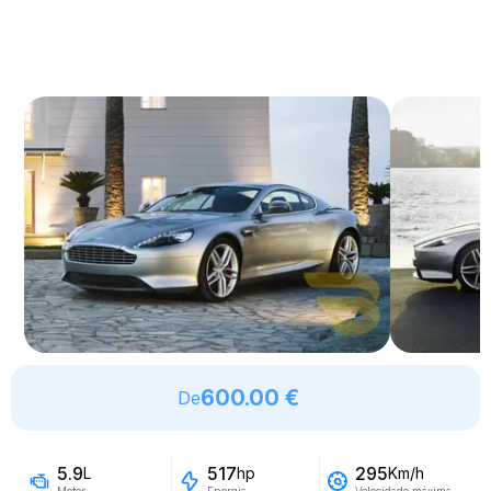
600.00 €
De
5.9
517
295
L
hp
Km/h