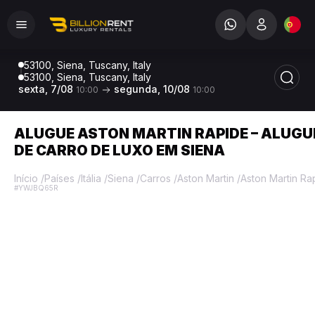
53100, Siena, Tuscany, Italy
53100, Siena, Tuscany, Italy
sexta, 7/08
segunda, 10/08
10:00
10:00
ALUGUE ASTON MARTIN RAPIDE – ALUGU
DE CARRO DE LUXO EM SIENA
Início
/
Países
/
Itália
/
Siena
/
Carros
/
Aston Martin
/
Aston Martin Ra
#YWJBQ65R