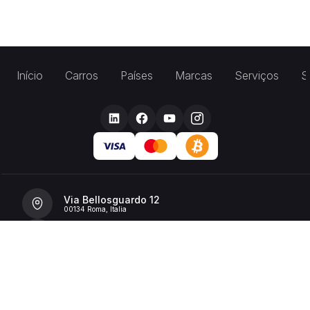
Início
Carros
Países
Marcas
Serviços
S
Via Bellosguardo 12
00134 Roma, Italia
+39 392 36 43199
info@billionrent.com
P.IVA (VAT): 16591601006