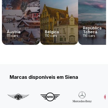
República
Áustria
Bélgica
Tcheca
111
cars
110
cars
116
cars
Marcas disponíveis em Siena