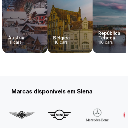
República
Áustria
Bélgica
Tcheca
111
cars
110
cars
116
cars
Marcas disponíveis em Siena