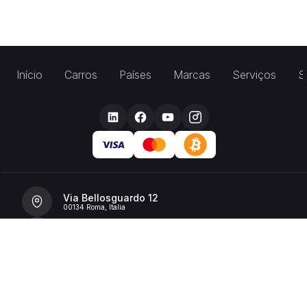
Início
Carros
Países
Marcas
Serviços
S
Via Bellosguardo 12
00134 Roma, Italia
+39 392 36 43199
info@billionrent.com
P.IVA (VAT): 16591601006