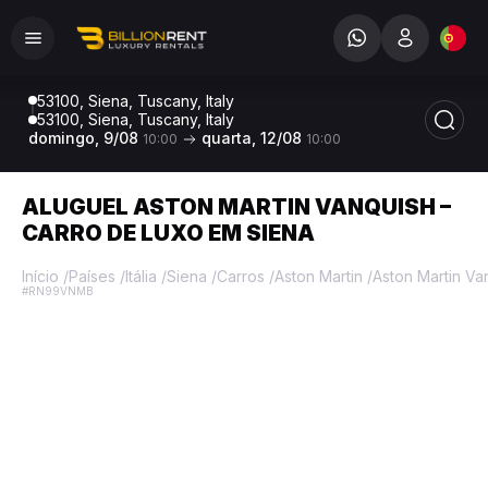
53100, Siena, Tuscany, Italy
53100, Siena, Tuscany, Italy
domingo, 9/08
quarta, 12/08
10:00
10:00
ALUGUEL ASTON MARTIN VANQUISH –
CARRO DE LUXO EM SIENA
Início
/
Países
/
Itália
/
Siena
/
Carros
/
Aston Martin
/
Aston Martin Va
#RN99VNMB