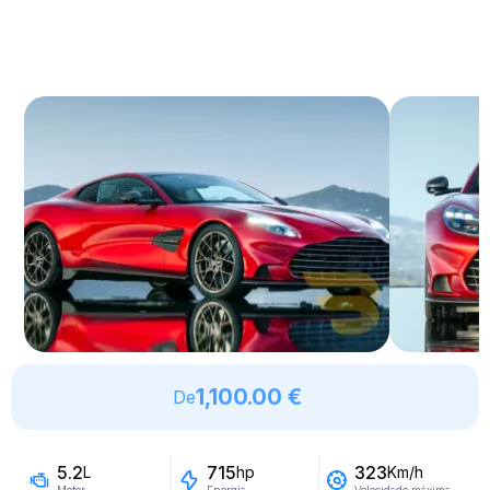
1,100.00 €
De
5.2
715
323
L
hp
Km/h