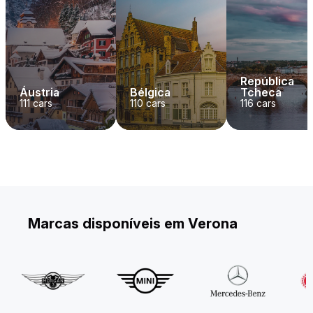
República
Áustria
Bélgica
Tcheca
111
cars
110
cars
116
cars
Marcas disponíveis em Verona