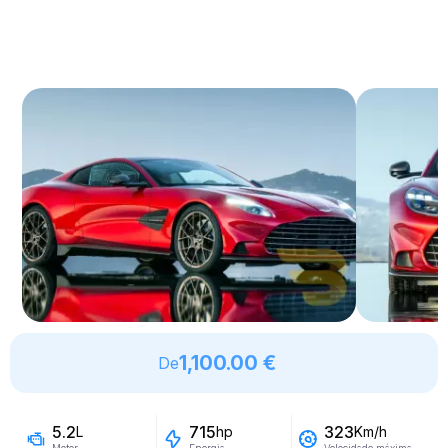
1,100.00 €
De
5.2
715
323
L
hp
Km/h