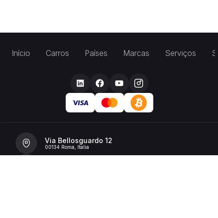
Início
Carros
Países
Marcas
Serviços
S
Via Bellosguardo 12
00134 Roma, Italia
+39 392 36 43199
info@billionrent.com
P.IVA (VAT): 16591601006