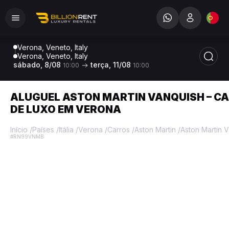
Verona, Veneto, Italy
Verona, Veneto, Italy
sábado, 8/08
terça, 11/08
10:00
10:00
ALUGUEL ASTON MARTIN VANQUISH – C
DE LUXO EM VERONA
Início
/
Países
/
Itália
/
Verona
/
Carros
/
Aston Martin
/
Aston Martin 
#RN99VNMB