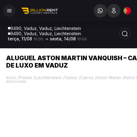
9490, Vaduz, Vaduz, Liechtenstein
9490, Vaduz, Vaduz, Liechtenstein
terça, 11/08
sexta, 14/08
10:00
10:00
ALUGUEL ASTON MARTIN VANQUISH – C
DE LUXO EM VADUZ
Início
/
Países
/
Liechtenstein
/
Vaduz
/
Carros
/
Aston Martin
/
Aston 
#RN99VNMB