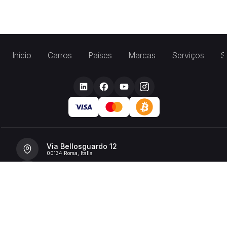
Início
Carros
Países
Marcas
Serviços
S
Via Bellosguardo 12
00134 Roma, Italia
+39 392 36 43199
info@billionrent.com
P.IVA (VAT): 16591601006