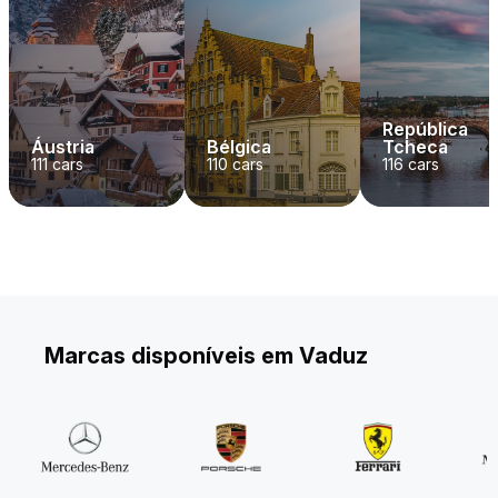
República
Áustria
Bélgica
Tcheca
111
cars
110
cars
116
cars
Marcas disponíveis em Vaduz