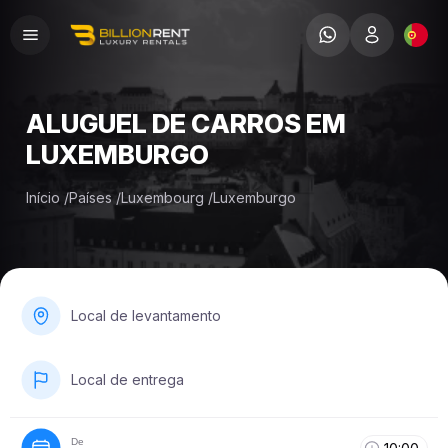
ALUGUEL DE СARROS EM
LUXEMBURGO
Início
/
Países
/
Luxembourg
/
Luxemburgo
Local de levantamento
Local de entrega
De