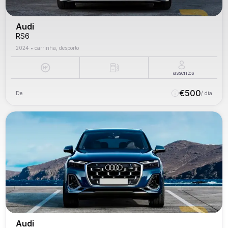
Audi
RS6
2024
•
carrinha, desporto
assentos
€
500
De
/ dia
Audi