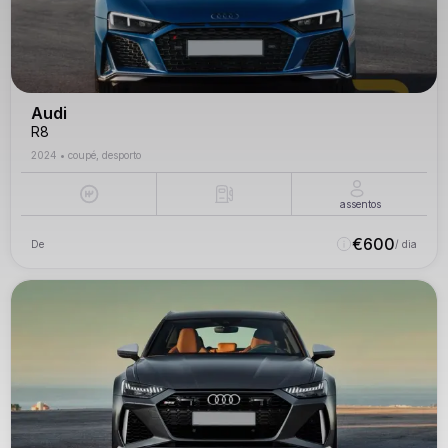
Audi
R8
2024
•
coupé, desporto
assentos
€
600
De
/ dia