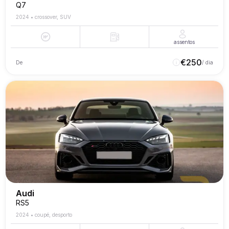
Q7
2024
•
crossover, SUV
assentos
€
250
De
/ dia
Audi
RS5
2024
•
coupé, desporto