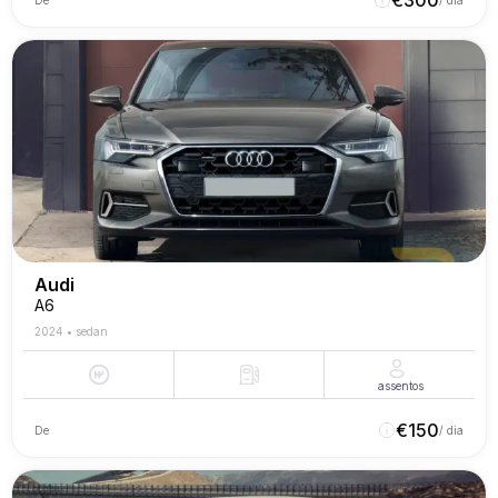
€
300
De
/ dia
Audi
A6
2024
•
sedan
assentos
€
150
De
/ dia