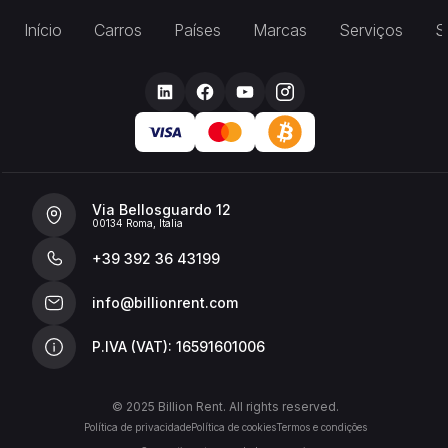
Início
Carros
Países
Marcas
Serviços
S
Via Bellosguardo 12
00134 Roma, Italia
+39 392 36 43199
info@billionrent.com
P.IVA (VAT): 16591601006
© 2025 Billion Rent. All rights reserved.
Política de privacidade
Política de cookies
Termos e condições