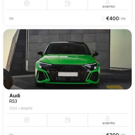
assentos
€
400
De
/ dia
Audi
RS3
2024
•
desporto
assentos