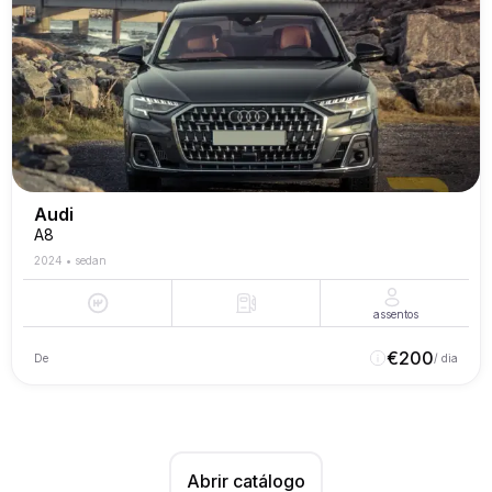
Audi
A8
2024
•
sedan
assentos
€
200
De
/ dia
Abrir catálogo