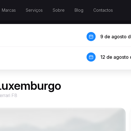
Marcas
Serviços
Sobre
Blog
Contactos
9 de agosto 
12 de agosto
 Luxemburgo
errari F8