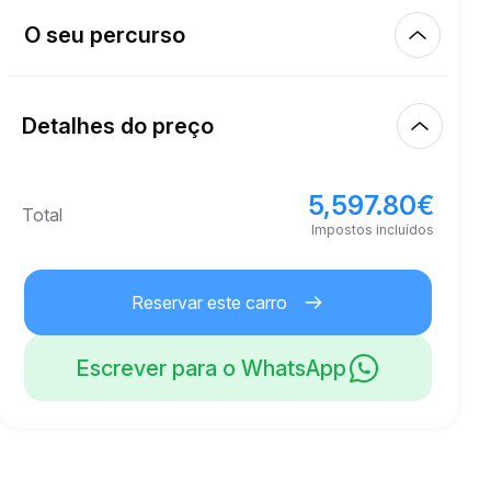
Km incluídos
450.00
aluguer completo
O seu percurso
Início
6.00
€
Preço por km extra
10:00
9/08/2026
Detalhes do preço
Acabamento
21
Idade mínima
10:00
12/08/2026
5,597.80
€
Preço de base do aluguer
5,597.80
€
Total
10,000.00
€
Depósito de segurança
Impostos incluídos
Reservar este carro
Escrever para o WhatsApp