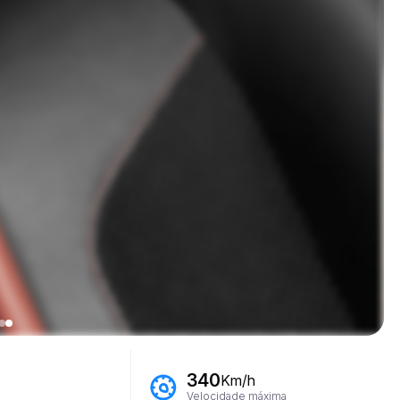
340
Km/h
Velocidade máxima