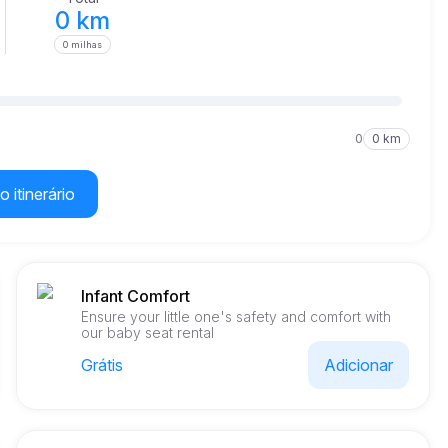
0 km
0 milhas
0
0 km
o itinerário
Infant Comfort
Ensure your little one's safety and comfort with
our baby seat rental
Grátis
Adicionar