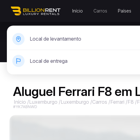
Início
Carros
Países
Local de levantamento
Local de entrega
Aluguel Ferrari F8 em
Início
/
Luxemburgo
/
Luxemburgo
/
Carros
/
Ferrari
/
F8
/
F
#YK7ABNWD