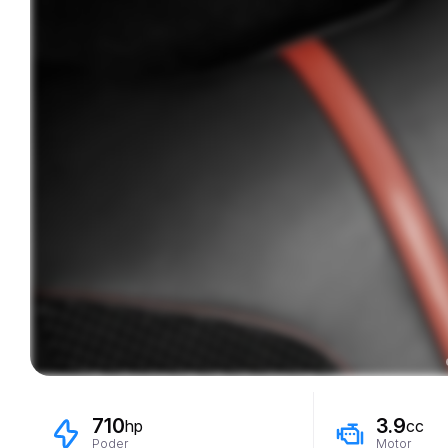
710
3.9
hp
cc
Poder
Motor