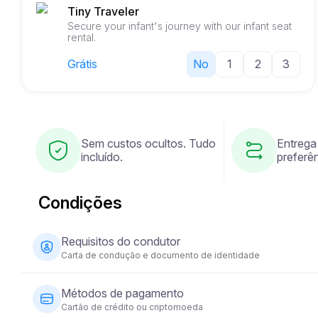
Tiny Traveler
Secure your infant's journey with our infant seat
rental.
Grátis
No
1
2
3
Sem custos ocultos. Tudo
Entrega
incluído.
preferên
Condições
Requisitos do condutor
Carta de condução e documento de identidade
O condutor deve ter pelo menos 23 anos de idade e pos
Métodos de pagamento
necessário um documento de identidade (passaporte ou 
Cartão de crédito ou criptomoeda
exigir que o condutor tenha a sua carta de condução h