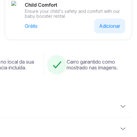
Child Comfort
Ensure your child's safety and comfort with our
baby booster rental.
Grátis
Adicionar
 no local da sua
Carro garantido como
cia incluída.
mostrado nas imagens.
suir uma carta de condução válida. É igualmente
bilhete de identidade nacional). Alguns veículos podem
á pelo menos 2 anos.