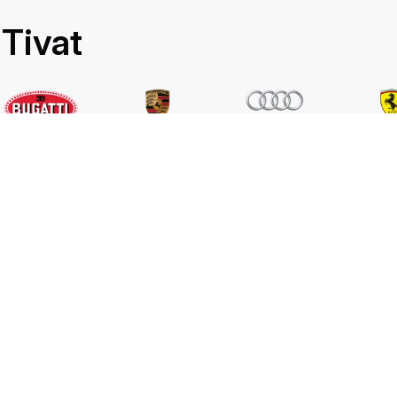
Tivat
Sobre
Blog
FAQ
Contactos
+39 392 36 43199
info@billionrent.