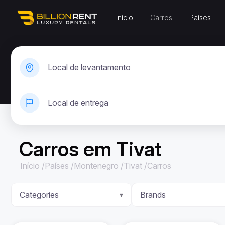
Início
Carros
Países
Local de levantamento
Local de entrega
Carros em Tivat
Início
/
Países
/
Montenegro
/
Tivat
/
Carros
Categories
Brands
▾