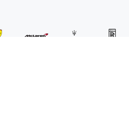
com
P.IVA (VAT): 16591601006