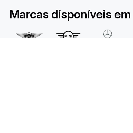
Marcas disponíveis em 
Início
Carros
Países
Marcas
Serviços
Via Bellosguardo 12
00134 Roma, Italia