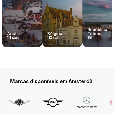
República
Áustria
Bélgica
Tcheca
111
cars
110
cars
116
cars
Marcas disponíveis em Amsterdã