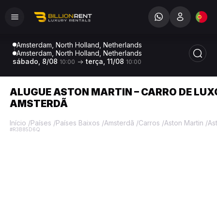
Amsterdam, North Holland, Netherlands
Amsterdam, North Holland, Netherlands
sábado, 8/08
terça, 11/08
10:00
10:00
ALUGUE ASTON MARTIN – CARRO DE LUX
AMSTERDÃ
Início
/
Países
/
Países Baixos
/
Amsterdã
/
Carros
/
Aston Martin
/
As
#R3B85D6Q