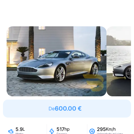
600.00 €
De
5.9
517
295
L
hp
Km/h