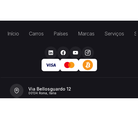
Início
Carros
Países
Marcas
Serviços
S
Via Bellosguardo 12
00134 Roma, Italia
+39 392 36 43199
info@billionrent.com
P.IVA (VAT): 16591601006