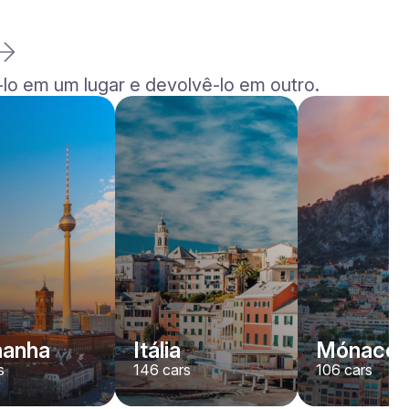
lo em um lugar e devolvê-lo em outro.
Rolls-Royce
Dawn
/ dia
2200
€
De
2022
•
convertível
#
YJPXZKDA
Reserve agora
manha
Itália
Mónaco
s
146
cars
106
cars