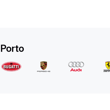
Rolls-Royce
Ghost Long
/ dia
1750
€
De
2022
•
sedan
#
YPKW458N
 Porto
Reserve agora