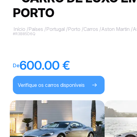
PORTO
Início
/
Países
/
Portugal
/
Porto
/
Carros
/
Aston Martin
/
A
#R3B85D6Q
600.00 €
De
Verifique os carros disponíveis