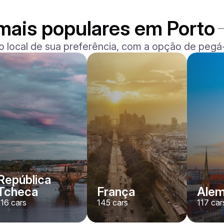
mais populares em Porto
o local de sua preferência, com a opção de pegá-
Ferrari
F8 Spider
/ dia
1500
€
De
2022
•
convertível, desporto
#
RNWMPA4V
Reserve agora
República
Tcheca
França
Ale
116
cars
145
cars
117
car