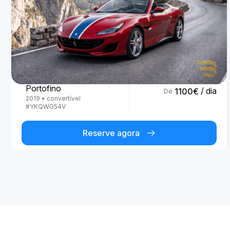
Ferrari
Portofino
/ dia
1100
€
De
2019
•
convertível
#
YKQWG54V
Reserve agora