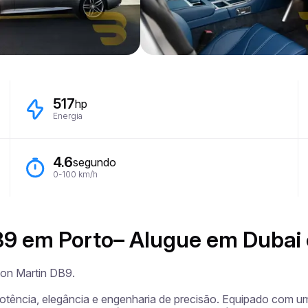
517
hp
Energia
4.6
segundo
0-100 km/h
B9 em Porto– Alugue em Dubai
on Martin DB9.

otência, elegância e engenharia de precisão. Equipado com um 