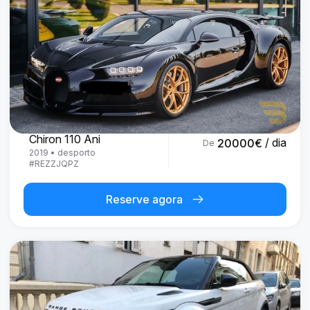
Bugatti
Chiron 110 Ani
/ dia
20000
€
De
2019
•
desporto
#
REZZJQPZ
Reserve agora