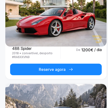
Ferrari
488 Spider
/ dia
1200
€
De
2018
•
convertível, desporto
#
RA6XXVN9
Reserve agora