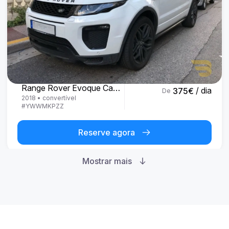
Land Rover
Range Rover Evoque Cabrio
/ dia
375
€
De
2018
•
convertível
#
YWWMKPZZ
Reserve agora
Mostrar mais