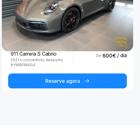
Porsche
911 Carrera S Cabrio
/ dia
600
€
De
2021
•
convertível, desporto
#
YM8PM4G4
Reserve agora