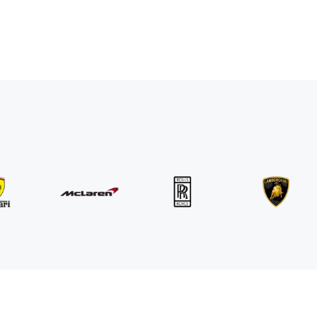
MINI
John Cooper Works Cabrio
/ dia
300
€
De
2021
•
convertível
#
R3P5ZB4E
Reserve agora