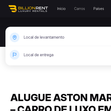
Início
Carros
Países
Local de levantamento
Local de entrega
ALUGUE ASTON MAR
– CARRO DE LUXO E