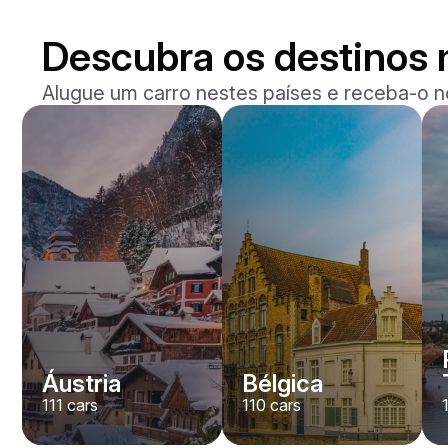
Descubra os destinos 
Alugue um carro nestes países e receba-o n
Mercedes Benz
Maybach S-klasse 580
/ dia
750
€
De
2021
•
sedan
#
YXWG36PR
Reserve agora
Áustria
Bélgica
111
cars
110
cars