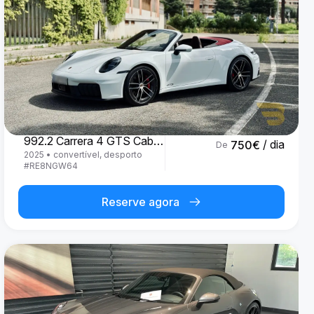
Porsche
992.2 Carrera 4 GTS Cabrio '25
/ dia
750
€
De
2025
•
convertível, desporto
#
RE8NGW64
Reserve agora