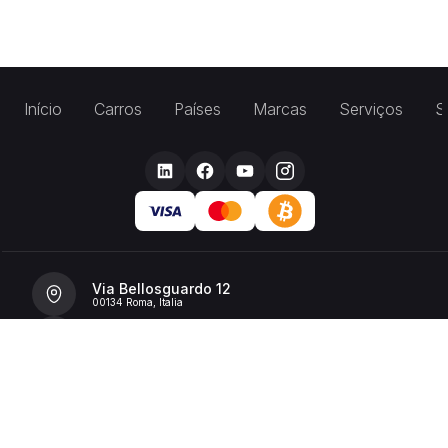
Início
Carros
Países
Marcas
Serviços
S
Via Bellosguardo 12
00134 Roma, Italia
+39 392 36 43199
info@billionrent.com
P.IVA (VAT): 16591601006