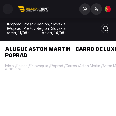
Poprad, Prešov Region, Slovakia
Poprad, Prešov Region, Slovakia
terça, 11/08
sexta, 14/08
10:00
10:00
ALUGUE ASTON MARTIN – CARRO DE LUX
POPRAD
Início
/
Países
/
Eslováquia
/
Poprad
/
Carros
/
Aston Martin
/
Aston M
#R3B85D6Q