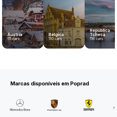
República
Áustria
Bélgica
Tcheca
111
cars
110
cars
116
cars
Marcas disponíveis em Poprad