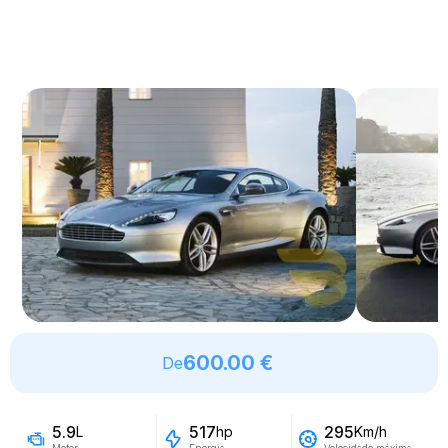
600.00 €
De
5.9
517
295
L
hp
Km/h