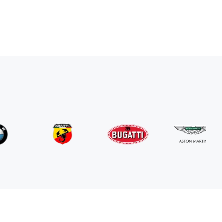
Mercedes Benz
G63 AMG
/ dia
800
€
De
2024
•
SUV
#
RNGN5K3J
Reserve agora