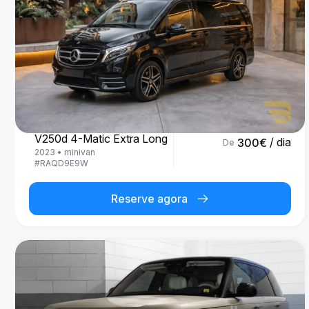
Mercedes Benz
V250d 4-Matic Extra Long
/ dia
300
€
De
2023
•
minivan
#
RAQD9E9W
Reserve agora