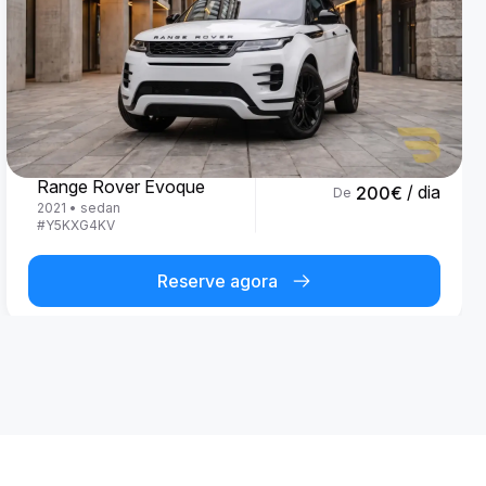
Land Rover
Range Rover Evoque
/ dia
200
€
De
2021
•
sedan
#
Y5KXG4KV
Reserve agora