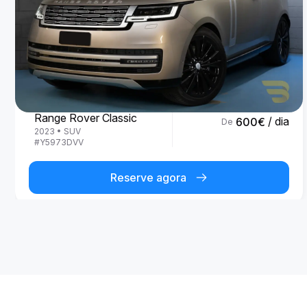
Land Rover
Range Rover Classic
/ dia
600
€
De
2023
•
SUV
#
Y5973DVV
Reserve agora