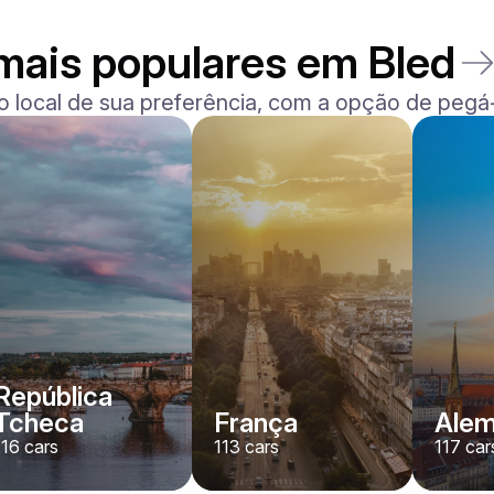
mais populares em Bled
o local de sua preferência, com a opção de pegá-
BMW
X7 xDrive40i M-Sport
/ dia
500
€
De
2024
•
SUV
#
YMX7G4EA
Reserve agora
República
Tcheca
França
Ale
116
cars
113
cars
117
car