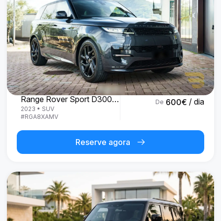
Land Rover
Range Rover Sport D300 R-Dynamic SE
/ dia
600
€
De
2023
•
SUV
#
RGA8XAMV
Reserve agora