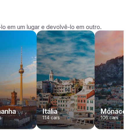
lo em um lugar e devolvê-lo em outro.
Ferrari
F8
/ dia
1500
€
De
2023
•
desporto, convertível
#
YK7ABNWD
Reserve agora
manha
Itália
Mónaco
s
114
cars
106
cars