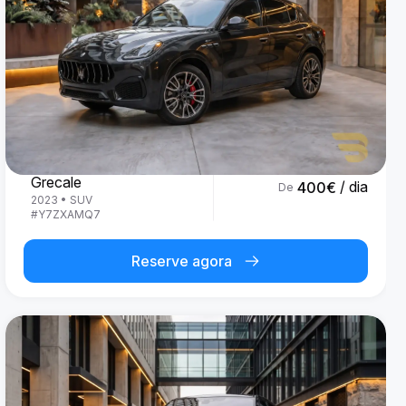
Maserati
Grecale
/ dia
400
€
De
2023
•
SUV
#
Y7ZXAMQ7
Reserve agora