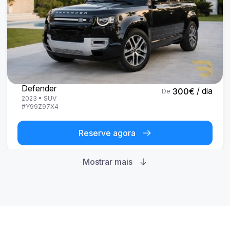
Land Rover
Defender
/ dia
300
€
De
2023
•
SUV
#
Y99Z97X4
Reserve agora
Mostrar mais