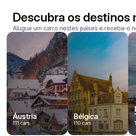
Descubra os destinos 
Alugue um carro nestes países e receba-o n
BMW
M2
/ dia
400
€
De
2023
•
sedan
#
Y8QE956N
Reserve agora
Áustria
Bélgica
111
cars
110
cars