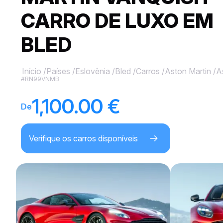
CARRO DE LUXO EM
BLED
Início
/
Países
/
Eslovênia
/
Bled
/
Carros
/
Aston Martin
/
A
#RN99VNMB
1,100.00 €
De
Verifique os carros disponíveis