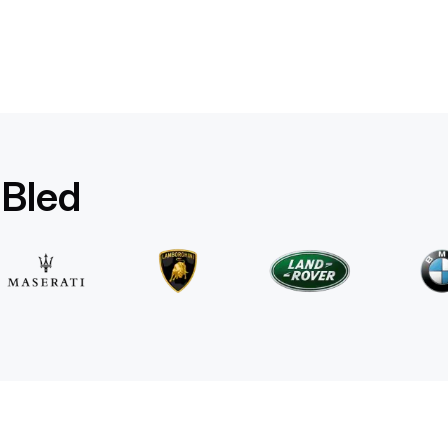
Mercedes Benz
E 220d 4MATIC AMG Line
/ dia
500
€
De
2025
•
sedan
#
RQW8JE6J
 Bled
Reserve agora