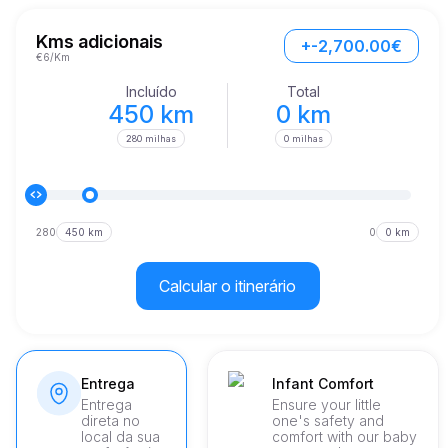
Imagine dirigir ao longo de rotas cênicas, o vento nos seus 
cabelos e o rugido do motor como sua trilha sonora.
Kms adicionais
+-2,700.00€
€6/Km
Incluído
Total
450 km
0 km
280 milhas
0 milhas
280
450 km
0
0 km
Calcular o itinerário
Entrega
Infant Comfort
Entrega
Ensure your little
direta no
one's safety and
local da sua
comfort with our baby