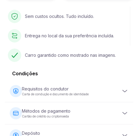
Sem custos ocultos. Tudo incluído.
Entrega no local da sua preferência incluída.
Carro garantido como mostrado nas imagens.
Condições
Requisitos do condutor
Carta de condução e documento de identidade
O condutor deve ter pelo menos 23 anos de idade e
possuir uma carta de condução válida. É igualmente
Métodos de pagamento
necessário um documento de identidade (passaporte ou
Cartão de crédito ou criptomoeda
bilhete de identidade nacional). Alguns veículos podem
exigir que o condutor tenha a sua carta de condução há
O pagamento do aluguer de veículos pode ser efectuado
pelo menos 2 anos.
com cartão de crédito ou moeda criptográfica. O
Depósito