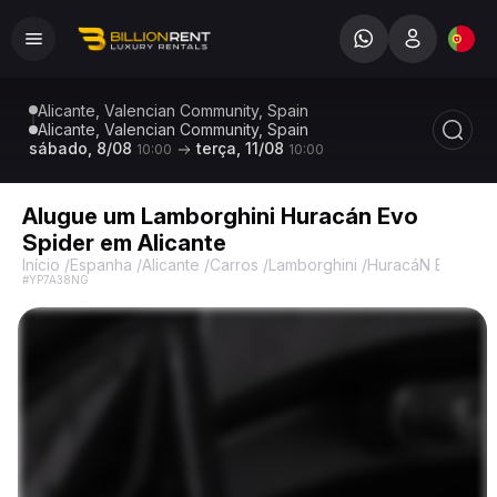
Alicante, Valencian Community, Spain
Alicante, Valencian Community, Spain
sábado, 8/08
terça, 11/08
10:00
10:00
Alugue um Lamborghini Huracán Evo
Spider em Alicante
Início
/
Espanha
/
Alicante
/
Carros
/
Lamborghini
/
HuracáN Evo Spi
#YP7A38NG