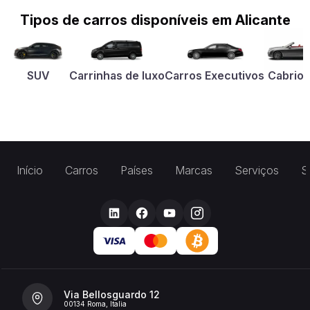
Tipos de carros disponíveis em Alicante
SUV
Carrinhas de luxo
Carros Executivos
Cabriol
Início
Carros
Países
Marcas
Serviços
S
Via Bellosguardo 12
00134 Roma, Italia