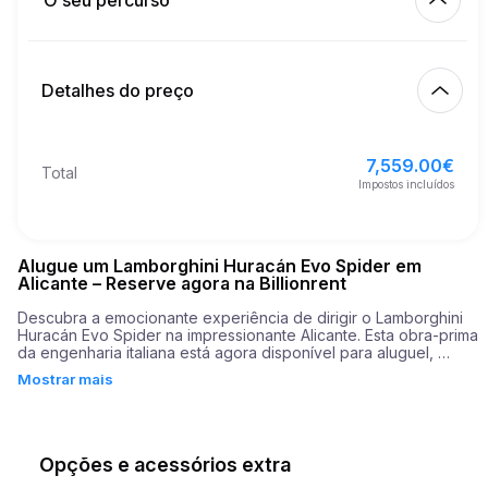
O seu percurso
Início
6.00
€
Preço por km extra
10:00
8/08/2026
Detalhes do preço
Acabamento
21
Idade mínima
10:00
11/08/2026
7,559.00
€
Preço de base do aluguer
7,559.00
€
Total
12,000.00
€
Depósito de segurança
Impostos incluídos
Alugue um Lamborghini Huracán Evo Spider em
Alicante – Reserve agora na Billionrent
Descubra a emocionante experiência de dirigir o Lamborghini 
Huracán Evo Spider na impressionante Alicante. Esta obra-prima 
da engenharia italiana está agora disponível para aluguel, 
reunindo um desempenho de tirar o fôlego e um luxo 
Mostrar mais
inigualável. Equipado com um poderoso motor de 640 cavalos 
de potência, o Huracán Evo Spider acelera de 0 a 60 mph em 
meros 3,1 segundos. É uma viagem emocionante garantida para 
chamar a atenção e oferecer uma experiência inesquecível na 
estrada aberta. 

Opções e acessórios extra