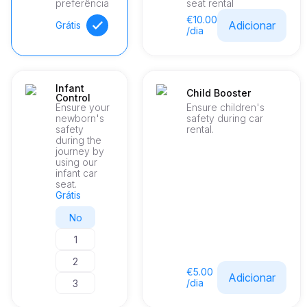
preferência
seat rental
€10.00
Adicionar
Grátis
/dia
Infant
Child Booster
Control
Ensure your
Ensure children's
newborn's
safety during car
safety
rental.
during the
journey by
using our
infant car
seat.
Grátis
No
1
2
€5.00
Adicionar
/dia
3