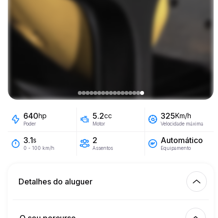
640
5.2
325
hp
cc
Km/h
Poder
Motor
Velocidade máxima
2
Automático
3.1
s
Assentos
Equipamento
0 - 100 km/h
Detalhes do aluguer
Km incluídos
450.00
aluguer completo