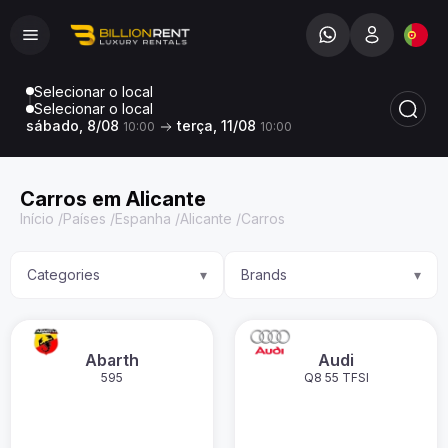
Selecionar o local
Selecionar o local
sábado, 8/08
terça, 11/08
10:00
10:00
Carros em Alicante
Início
/
Países
/
Espanha
/
Alicante
/
Carros
Categories
Brands
▾
▾
Abarth
Audi
595
Q8 55 TFSI