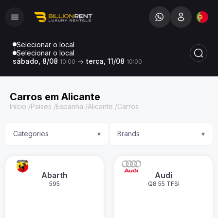
Selecionar o local
Selecionar o local
sábado, 8/08
terça, 11/08
10:00
10:00
Carros em Alicante
Início
/
Países
/
Espanha
/
Alicante
/
Carros
Categories
Brands
▾
▾
Abarth
Audi
595
Q8 55 TFSI