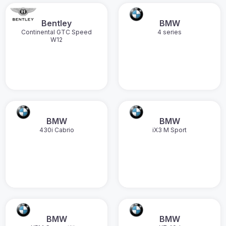
Bentley
BMW
Continental GTC Speed
4 series
W12
BMW
BMW
430i Cabrio
iX3 M Sport
BMW
BMW