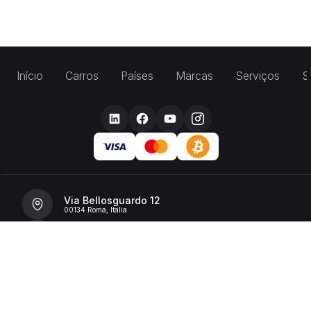
Início
Carros
Países
Marcas
Serviços
S
Via Bellosguardo 12
00134 Roma, Italia
+39 392 36 43199
info@billionrent.com
P.IVA (VAT): 16591601006