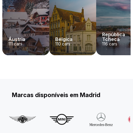
República
Áustria
Bélgica
Tcheca
111
cars
110
cars
116
cars
Marcas disponíveis em Madrid