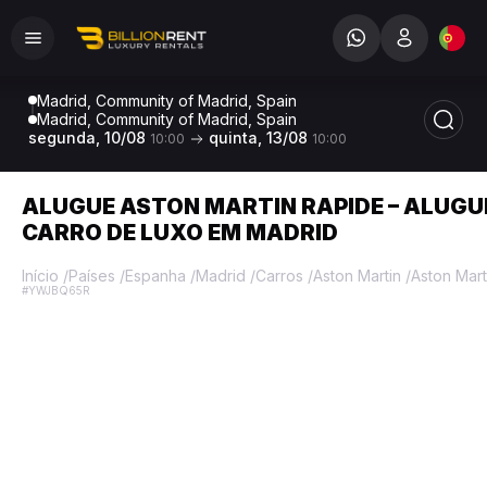
Madrid, Community of Madrid, Spain
Madrid, Community of Madrid, Spain
segunda, 10/08
quinta, 13/08
10:00
10:00
ALUGUE ASTON MARTIN RAPIDE – ALUGU
CARRO DE LUXO EM MADRID
Início
/
Países
/
Espanha
/
Madrid
/
Carros
/
Aston Martin
/
Aston Mart
#YWJBQ65R