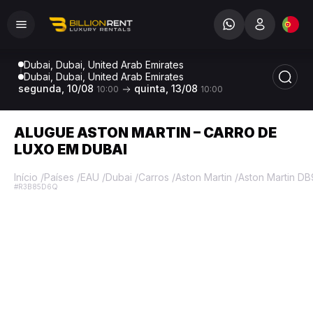
Dubai, Dubai, United Arab Emirates
Dubai, Dubai, United Arab Emirates
segunda, 10/08
quinta, 13/08
10:00
10:00
ALUGUE ASTON MARTIN – CARRO DE
LUXO EM DUBAI
Início
/
Países
/
EAU
/
Dubai
/
Carros
/
Aston Martin
/
Aston Martin DB
#R3B85D6Q