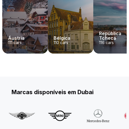
República
Áustria
Bélgica
Tcheca
111
cars
110
cars
116
cars
Marcas disponíveis em Dubai