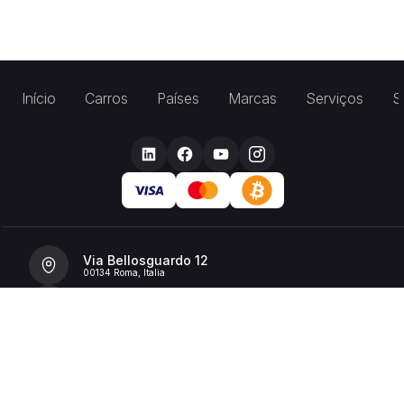
Início
Carros
Países
Marcas
Serviços
S
Via Bellosguardo 12
00134 Roma, Italia
+39 392 36 43199
info@billionrent.com
P.IVA (VAT): 16591601006