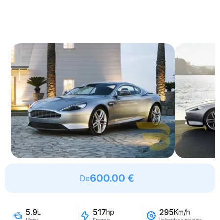
600.00 €
De
5.9
517
295
L
hp
Km/h