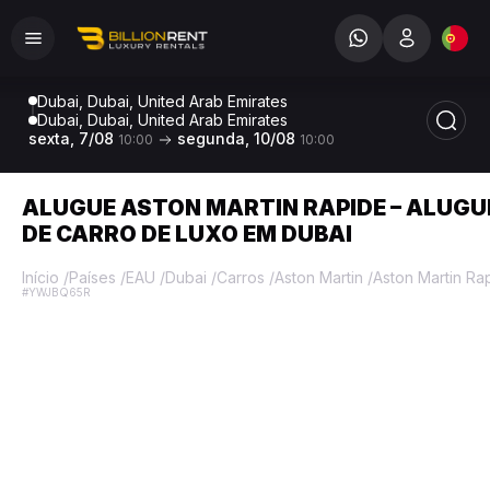
Dubai, Dubai, United Arab Emirates
Dubai, Dubai, United Arab Emirates
sexta, 7/08
segunda, 10/08
10:00
10:00
ALUGUE ASTON MARTIN RAPIDE – ALUGU
DE CARRO DE LUXO EM DUBAI
Início
/
Países
/
EAU
/
Dubai
/
Carros
/
Aston Martin
/
Aston Martin Ra
#YWJBQ65R