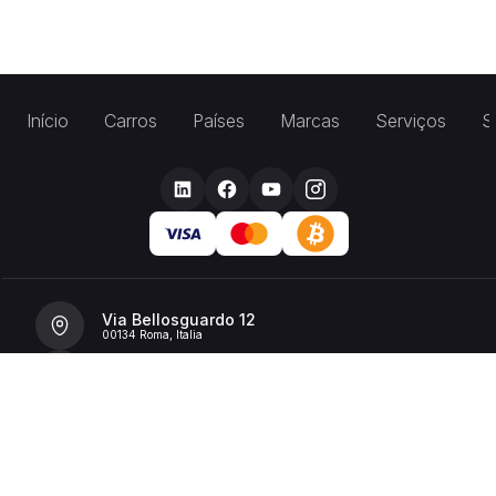
Início
Carros
Países
Marcas
Serviços
S
Via Bellosguardo 12
00134 Roma, Italia
+39 392 36 43199
info@billionrent.com
P.IVA (VAT): 16591601006