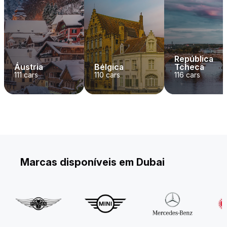
República
Áustria
Bélgica
Tcheca
111
cars
110
cars
116
cars
Marcas disponíveis em Dubai