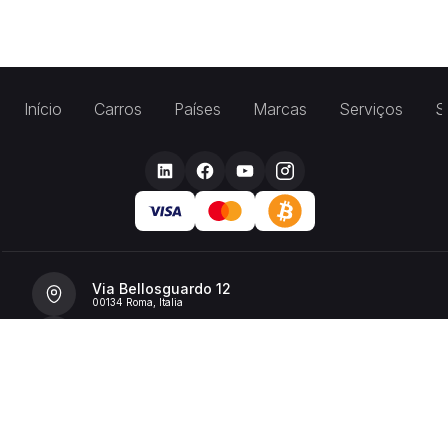
Início
Carros
Países
Marcas
Serviços
S
Via Bellosguardo 12
00134 Roma, Italia
+39 392 36 43199
info@billionrent.com
P.IVA (VAT): 16591601006