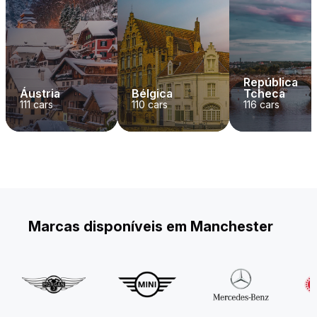
República
Áustria
Bélgica
Tcheca
111
cars
110
cars
116
cars
Marcas disponíveis em Manchester