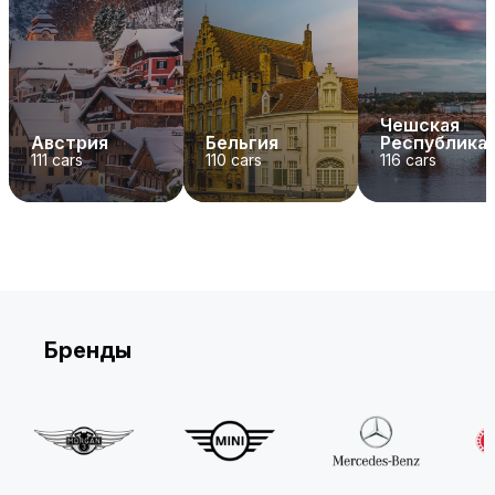
Чешская
Австрия
Бельгия
Республика
111
cars
110
cars
116
cars
Бренды