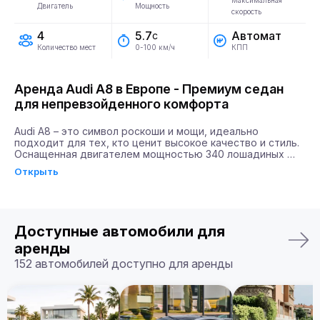
Максимальная
Двигатель
Мощность
скорость
4
Автомат
5.7
с
Количество мест
КПП
0-100 км/ч
Аренда Audi A8 в Европе - Премиум седан
для непревзойденного комфорта
Audi A8 – это символ роскоши и мощи, идеально 
подходит для тех, кто ценит высокое качество и стиль. 
Оснащенная двигателем мощностью 340 лошадиных 
сил, эта роскошная модель не только впечатляет своим 
Открыть
техническим совершенством, но и удивляет динамикой – 
разгон до 100 км/ч занимает всего 5,7 секунды.

Почему именно Billion Rent?

Billion Rent предлагает аренду автомобилей премиум-
Доступные автомобили для
класса по всей Европе. Мы гарантируем надежный 
сервис, удобство аренды, доставку автомобиля прямо к 
аренды
вам и точное соответствие машины вашим ожиданиям.

152 автомобилей доступно для аренды
Бронируйте ваш Audi A8 уже сегодня!