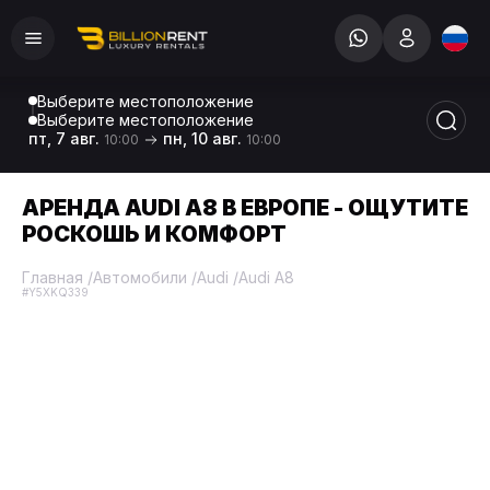
Выберите местоположение
Выберите местоположение
пт, 7 авг.
пн, 10 авг.
10:00
10:00
АРЕНДА AUDI A8 В ЕВРОПЕ - ОЩУТИТЕ
РОСКОШЬ И КОМФОРТ
Главная
/
Автомобили
/
Audi
/
Audi A8
#Y5XKQ339