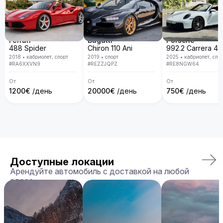
Ferrari
Bugatti
Porsche
488 Spider
Chiron 110 Ani
2018
•
кабриолет, спорт
2019
•
спорт
2025
•
кабриолет, спо
#
RA6XXVN9
#
REZZJQPZ
#
RE8NGW64
От
От
От
1200
€
/день
20000
€
/день
750
€
/день
Доступные локации
Арендуйте автомобиль с доставкой на любой
адрес