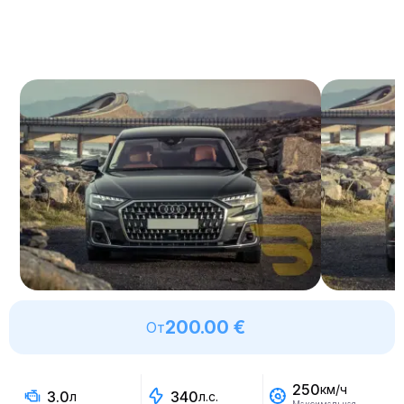
200.00 €
От
250
км/ч
3.0
340
л
л.с.