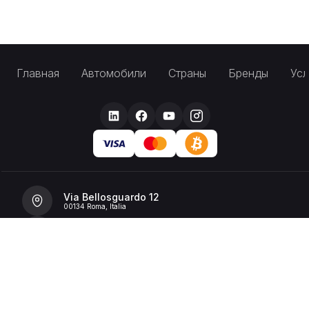
Главная
Автомобили
Страны
Бренды
Усл
Via Bellosguardo 12
00134 Roma, Italia
+39 392 36 43199
info@billionrent.com
P.IVA (VAT): 16591601006