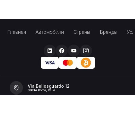
Главная
Автомобили
Страны
Бренды
Усл
Via Bellosguardo 12
00134 Roma, Italia
+39 392 36 43199
info@billionrent.com
P.IVA (VAT): 16591601006