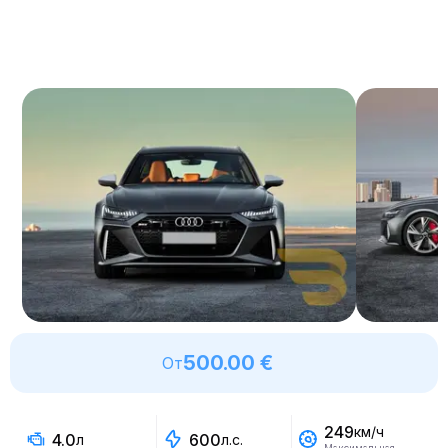
500.00 €
От
249
км/ч
4.0
600
л
л.с.