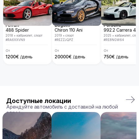
Ferrari
Bugatti
Porsche
488 Spider
Chiron 110 Ani
2018
•
кабриолет, спорт
2019
•
спорт
2025
•
кабриолет, спо
#
RA6XXVN9
#
REZZJQPZ
#
RE8NGW64
От
От
От
1200
€
/день
20000
€
/день
750
€
/день
Доступные локации
Арендуйте автомобиль с доставкой на любой
адрес