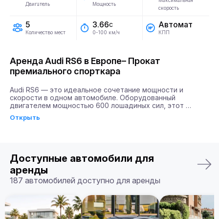
Максимальная
Двигатель
Мощность
скорость
5
Автомат
3.66
с
Количество мест
КПП
0-100 км/ч
Аренда Audi RS6 в Европе– Прокат
премиального спорткара
Audi RS6 — это идеальное сочетание мощности и 
скорости в одном автомобиле. Оборудованный 
двигателем мощностью 600 лошадиных сил, этот 
автомобиль обеспечивает разгон до 100 км/ч всего за 
Открыть
3.66 секунды, что делает его идеальным выбором для 
тех, кто ценит скорость и мощь на дороге.

Почему именно Billion Rent?

Billion Rent предлагает аренду автомобилей премиум-
Доступные автомобили для
класса по всей Европе. Мы гарантируем надежный 
сервис, удобство аренды, доставку автомобиля прямо к 
аренды
вам и точное соответствие машины вашим ожиданиям.

187 автомобилей доступно для аренды
Бронируйте ваш Audi RS6 уже сегодня!