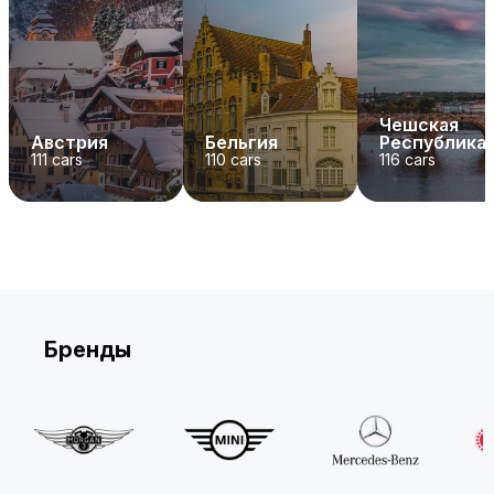
Чешская
Австрия
Бельгия
Республика
111
cars
110
cars
116
cars
Бренды