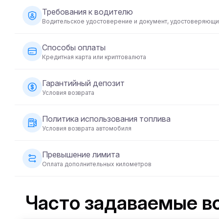
Требования к водителю
Водительское удостоверение и документ, удостоверяющи
Возраст от 23 лет, действующее водительское уд
Способы оплаты
для некоторых автомобилей - не менее 2 лет води
Кредитная карта или криптовалюта
Оплату за аренду автомобиля можно осуществить
Гарантийный депозит
бронировании оплата производится в полном разм
Условия возврата
Перед передачей автомобиля требуется внесение 
Политика использования топлива
автомобиля и возвращается в течение 5-10 рабоч
Условия возврата автомобиля
состоянии.
Автомобиль должен быть возвращен с тем же уровн
Превышение лимита
Оплата дополнительных километров
Каждая аренда автомобиля включает в себя заране
превышен, взимается дополнительная плата за каж
Часто задаваемые в