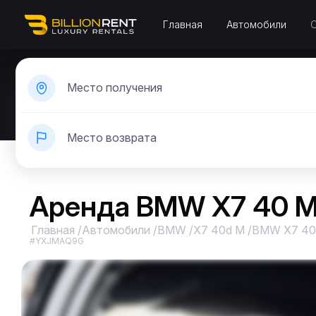
Главная
Автомобили
Место получения
Место возврата
Аренда BMW X7 40 M
Главная
/
Автомобили
/
BMW
/
X7 40d M
/
BMW X7 40
#YXJMAQ9G