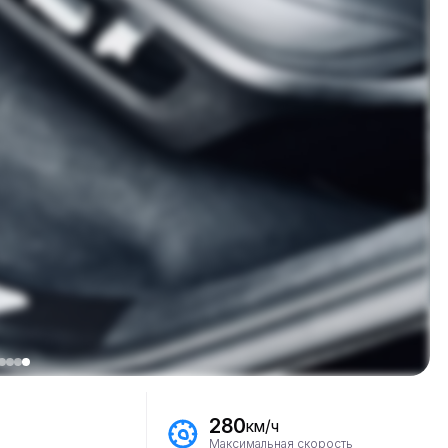
280
км/ч
Максимальная скорость