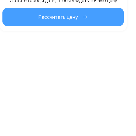
Включено км
Укажите город и даты, чтобы увидеть точную цену
150.00
На весь срок аренды
Рассчитать цену
2.00
€
Стоимость дополнительного км
21
Минимальный возраст
5,000.00
€
Депозит