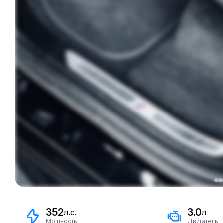
352
3.0
л.с.
л
Мощность
Двигатель