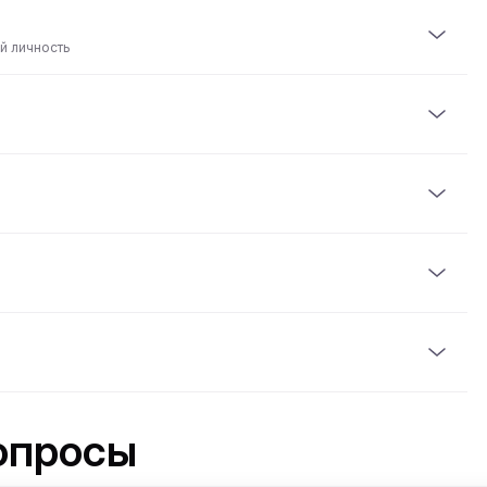
й личность
остоверение, документ, удостоверяющий личность,
тельского стажа.
 с помощью кредитной карты или криптовалюты. При
ере для подтверждения вашей брони.
гарантийного депозита. Сумма депозита зависит от
их дней после возврата автомобиля в надлежащем
ем топлива, что и при получении.
е установленный лимит пробега. Если лимит
дый километр, как указано в договоре аренды.
опросы