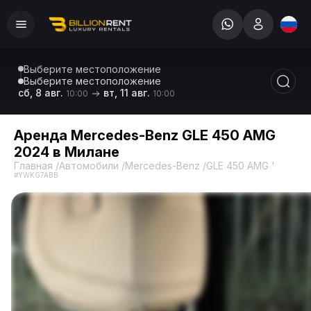
Выберите местоположение
Выберите местоположение
сб, 8 авг.
вт, 11 авг.
10:00
10:00
Аренда Mercedes-Benz GLE 450 AMG
2024 в Милане
Главная
/
Автомобили
/
Mercedes-Benz
/
GLE 450 AMG '24
/
Mer
#YWKG7ABB