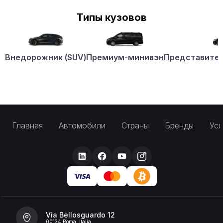
Типы кузовов
Внедорожник (SUV)
Премиум-минивэн
Представител
Главная
Автомобили
Страны
Бренды
Усл
Via Bellosguardo 12
00134 Roma, Italia