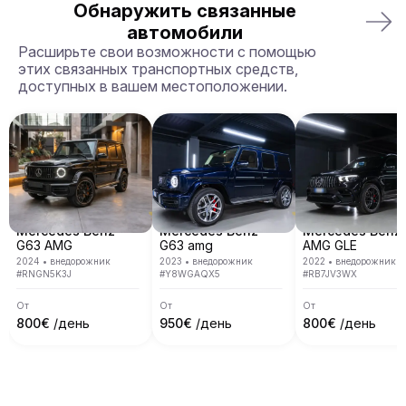
можете забрать машину в одном городе и 
Обнаружить связанные
вернуть её в другом, а также в другой стране.
автомобили
Расширьте свои возможности с помощью
этих связанных транспортных средств,
доступных в вашем местоположении.
Mercedes Benz
Mercedes Benz
Mercedes Benz
G63 AMG
G63 amg
AMG GLE
2024
•
внедорожник
2023
•
внедорожник
2022
•
внедорожник
#
RNGN5K3J
#
Y8WGAQX5
#
RB7JV3WX
От
От
От
800
€
/день
950
€
/день
800
€
/день