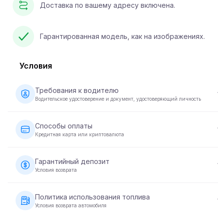
Доставка по вашему адресу включена.
Гарантированная модель, как на изображениях.
Условия
Требования к водителю
Водительское удостоверение и документ, удостоверяющий личность
Возраст от 23 лет, действующее водительское
удостоверение, документ, удостоверяющий личность, дл
Способы оплаты
некоторых автомобилей - не менее 2 лет водительского
Кредитная карта или криптовалюта
стажа.
Оплату за аренду автомобиля можно осуществить с
помощью кредитной карты или криптовалюты. При
Гарантийный депозит
бронировании оплата производится в полном размере дл
Условия возврата
подтверждения вашей брони.
Перед передачей автомобиля требуется внесение
гарантийного депозита. Сумма депозита зависит от
Политика использования топлива
автомобиля и возвращается в течение 5-10 рабочих дней
Условия возврата автомобиля
после возврата автомобиля в надлежащем состоянии.