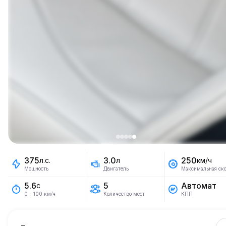
375
3.0
250
л.с.
л
км/ч
Мощность
Двигатель
Максимальная ско
5
Автомат
5.6
с
Количество мест
КПП
0 - 100 км/ч