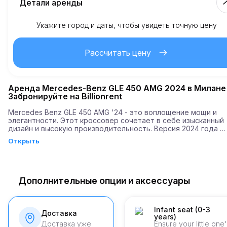
Детали аренды
Укажите город и даты, чтобы увидеть точную цену
Включено км
150.
На весь срок аренды
Рассчитать цену
2.00
Стоимость дополнительного км
Аренда Mercedes-Benz GLE 450 AMG 2024 в Милане
Минимальный возраст
Забронируйте на Billionrent
Mercedes Benz GLE 450 AMG '24 - это воплощение мощи и 
элегантности. Этот кроссовер сочетает в себе изысканный 
2,500.00
Депозит
дизайн и высокую производительность. Версия 2024 года 
оснащена двигателем мощностью 367 лошадиных сил, что 
Открыть
позволяет достигать разгон до 100 км/ч всего за 5,5 секунд.
Дополнительные опции и аксессуары
Infant seat (0-3
Доставка
years)
Доставка уже
Ensure your little one