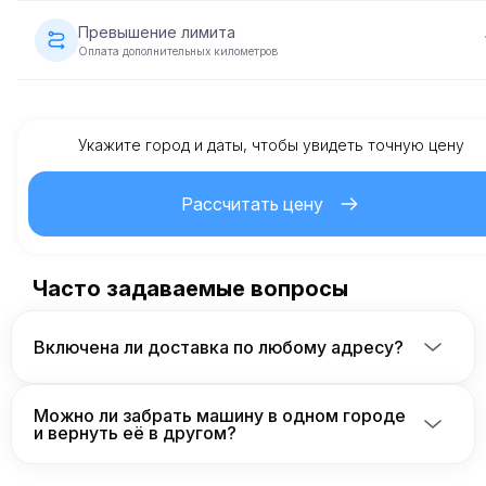
Автомобиль должен быть возвращен с тем же уровнем
топлива, что и при получении.
Превышение лимита
Оплата дополнительных километров
Каждая аренда автомобиля включает в себя заранее
установленный лимит пробега. Если лимит превышен,
взимается дополнительная плата за каждый километр, ка
указано в договоре аренды.
Укажите город и даты, чтобы увидеть точную цену
Рассчитать цену
Часто задаваемые вопросы
Включена ли доставка по любому адресу?
Да, мы обеспечиваем доставку автомобиля по 
любому адресу в странах, где доступна 
Можно ли забрать машину в одном городе
аренда, включая отели, аэропорты и частные 
и вернуть её в другом?
резиденции.
Да, мы предлагаем гибкие условия аренды. Вы 