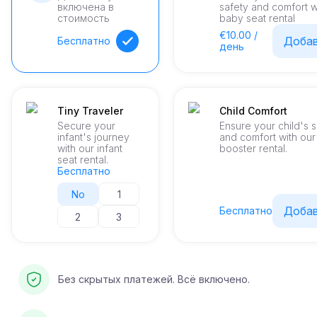
включена в
safety and comfort w
стоимость
baby seat rental
€10.00 /
Доба
Бесплатно
день
Tiny Traveler
Child Comfort
Secure your
Ensure your child's 
infant's journey
and comfort with ou
with our infant
booster rental.
seat rental.
Бесплатно
No
1
Доба
Бесплатно
2
3
Без скрытых платежей. Всё включено.