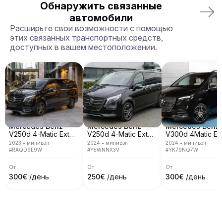
можете забрать машину в одном городе и 
Обнаружить связанные
вернуть её в другом, а также в другой стране.
автомобили
Расширьте свои возможности с помощью
этих связанных транспортных средств,
доступных в вашем местоположении.
Mercedes Benz
Mercedes Benz
Mercedes Benz
V250d 4-Matic Extra Long
V250d 4-Matic Extra Long
2023
•
минивэн
2024
•
минивэн
2024
•
минивэн
#
RAQD9E9W
#
Y5WNNX3V
#
YK79NQ7W
От
От
От
300
€
/день
250
€
/день
300
€
/день