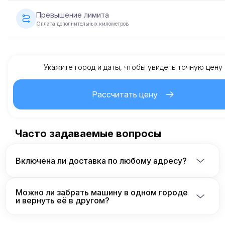
Автомобиль должен быть возвращен с тем же уровнем то
что и при получении.
Превышение лимита
Оплата дополнительных километров
Каждая аренда автомобиля включает в себя заранее
установленный лимит пробега. Если лимит превышен, взи
дополнительная плата за каждый километр, как указано в
договоре аренды.
Укажите город и даты, чтобы увидеть точную цену
Рассчитать цену
Часто задаваемые вопросы
Включена ли доставка по любому адресу?
Да, мы обеспечиваем доставку автомобиля по 
любому адресу в странах, где доступна 
Можно ли забрать машину в одном городе
аренда, включая отели, аэропорты и частные 
и вернуть её в другом?
резиденции.
Да, мы предлагаем гибкие условия аренды. Вы 