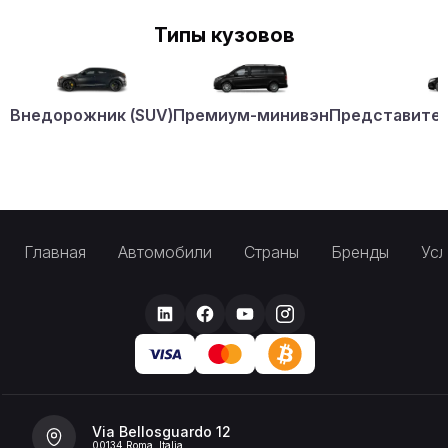
Типы кузовов
Внедорожник (SUV)
Премиум-минивэн
Представител
Главная
Автомобили
Страны
Бренды
Усл
Via Bellosguardo 12
00134 Roma, Italia