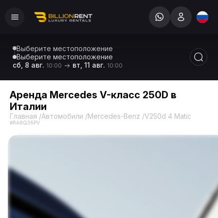
Выберите местоположение
Выберите местоположение
сб, 8 авг.
вт, 11 авг.
10:00
10:00
Аренда Mercedes V-класс 250D в
Италии
Главная
/
Автомобили
/
Mercedes-Benz
/
V250d 4 Matic Extra L
#RA8Q36PV