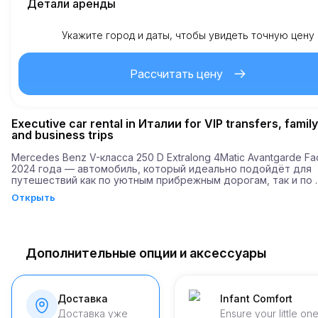
Детали аренды
Укажите город и даты, чтобы увидеть точную цену
Включено км
1
На весь срок аренды
Рассчитать цену
2
Стоимость дополнительного км
Executive car rental in Италии for VIP transfers, family
Минимальный возраст
and business trips
Mercedes Benz V-класса 250 D Extralong 4Matic Avantgarde Face
2024 года — автомобиль, который идеально подойдёт для 
3,500
Депозит
путешествий как по уютным прибрежным дорогам, так и по 
оживлённым улицам города. Благодаря своим техническим 
Открыть
характеристиккам, он гаратирует непревзойдённый комфорт
С мощностью в 190 л.с. и разгоном до 100 км/ч всего за 9,2 с
Дополнительные опции и аксессуары
Доставка
Infant Comfort
Доставка уже
Ensure your little on