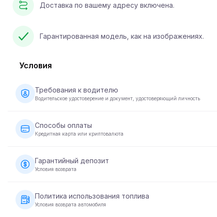
Доставка по вашему адресу включена.
Гарантированная модель, как на изображениях.
Условия
Требования к водителю
Водительское удостоверение и документ, удостоверяющий личность
Возраст от 23 лет, действующее водительское удостове
документ, удостоверяющий личность, для некоторых
Способы оплаты
автомобилей - не менее 2 лет водительского стажа.
Кредитная карта или криптовалюта
Оплату за аренду автомобиля можно осуществить с пом
кредитной карты или криптовалюты. При бронировании о
Гарантийный депозит
производится в полном размере для подтверждения ваш
Условия возврата
брони.
Перед передачей автомобиля требуется внесение
гарантийного депозита. Сумма депозита зависит от авто
Политика использования топлива
и возвращается в течение 5-10 рабочих дней после возвр
Условия возврата автомобиля
автомобиля в надлежащем состоянии.