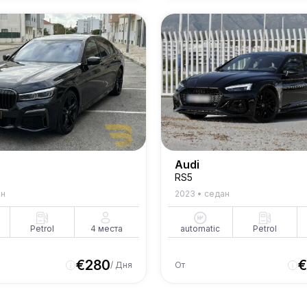
Audi
RS5
ан
2023
•
седан
Petrol
4
места
automatic
Petrol
€
280
€
/ Дня
От