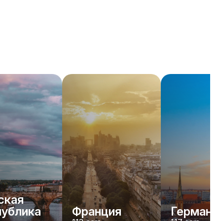
ская
публика
Франция
Германи