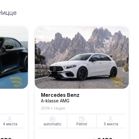
Ницце
Mercedes Benz
A-klasse AMG
2019
•
седан
4
места
automatic
Petrol
5
места