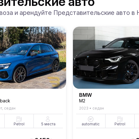
вительские авто
воза и арендуйте Представительские авто в 
BMW
tback
M2
т, седан
2023
•
седан
Petrol
5
места
automatic
Petrol