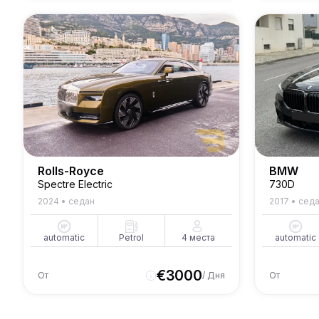
Rolls-Royce
BMW
Spectre Electric
730D
2024
•
седан
2017
•
сед
automatic
Petrol
4
места
automatic
€
3000
От
/ Дня
От