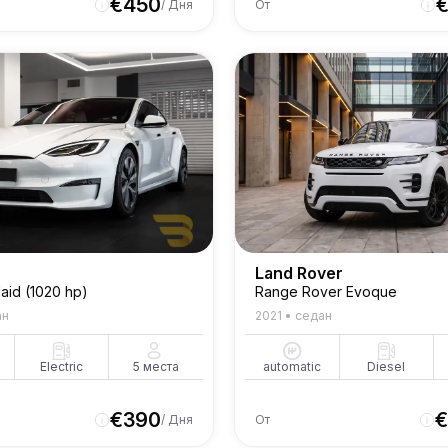
€
450
/ Дня
От
Land Rover
aid (1020 hp)
Range Rover Evoque
ан
2021
•
седан
Electric
5
места
automatic
Diesel
€
390
€
/ Дня
От