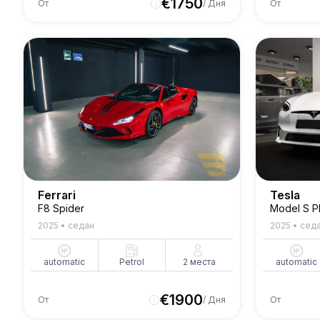
€
1750
От
/ Дня
От
Ferrari
Tesla
F8 Spider
Model S Pl
2025
•
седан
2025
•
сед
automatic
Petrol
2
места
automatic
€
1900
От
/ Дня
От