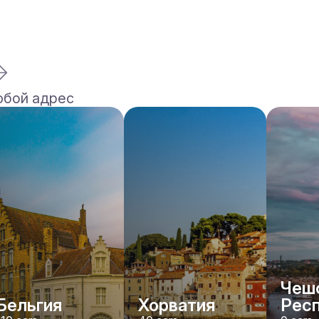
юбой адрес
Чеш
Бельгия
Хорватия
Рес