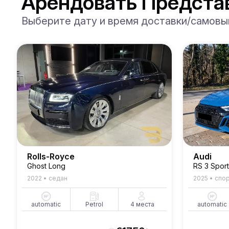
Арендовать Предста
Выберите дату и время доставки/самовы
Rolls-Royce
Audi
Ghost Long
RS 3 Spor
2022
•
седан
2025
•
спор
automatic
Petrol
4
места
automatic