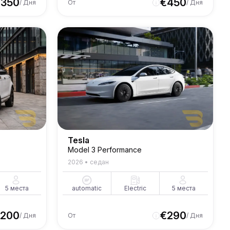
€
350
€
450
/ Дня
От
/ Дня
Tesla
Model 3 Performance
2026
•
седан
5
места
automatic
Electric
5
места
200
€
290
/ Дня
От
/ Дня