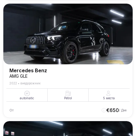
Mercedes Benz
AMG GLE
2022
•
внедорожник
automatic
Petrol
5
места
€
650
От
/ Дня