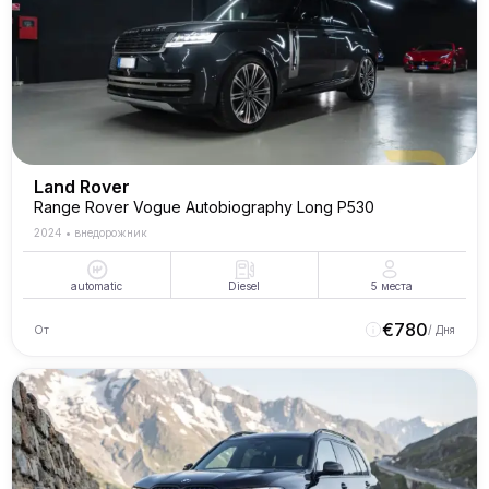
Land Rover
Range Rover Vogue Autobiography Long P530
2024
•
внедорожник
automatic
Diesel
5
места
€
780
От
/ Дня