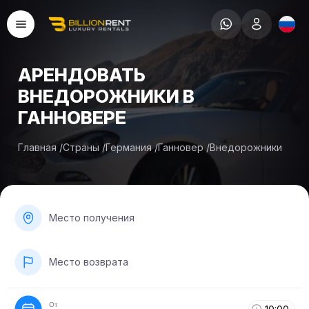
АРЕНДОВАТЬ
ВНЕДОРОЖНИКИ В
ГАННОВЕРЕ
Главная
/
Страны
/
Германия
/
Ганновер
/
Внедорожники
Место получения
Место возврата
От