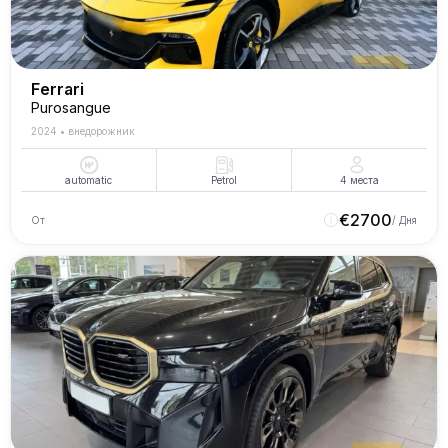
Ferrari
Purosangue
2024
•
внедорожник
automatic
Petrol
4
места
€
2700
От
/ Дня