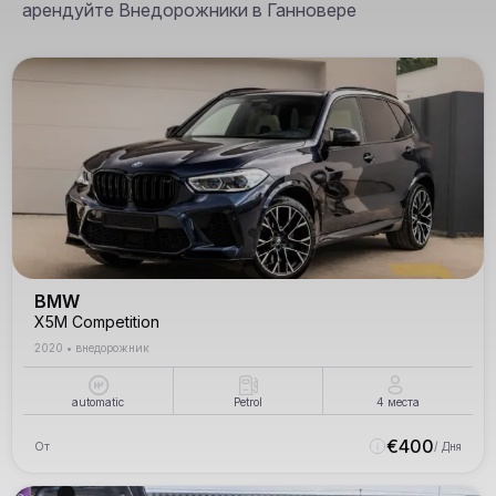
арендуйте Внедорожники в Ганновере
BMW
X5M Competition
2020
•
внедорожник
automatic
Petrol
4
места
€
400
От
/ Дня