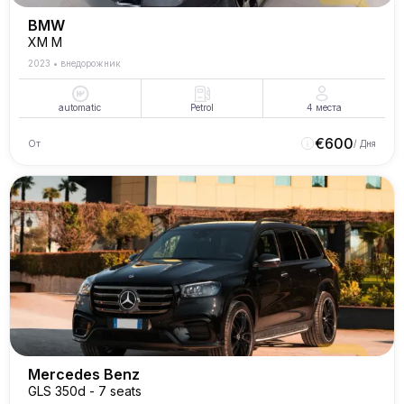
BMW
XM M
2023
•
внедорожник
automatic
Petrol
4
места
€
600
От
/ Дня
Mercedes Benz
GLS 350d - 7 seats