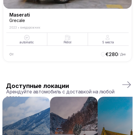
Maserati
Grecale
2023
•
внедорожник
automatic
Petrol
5
места
€
280
От
/ Дня
Доступные локации
Арендуйте автомобиль с доставкой на любой
адрес