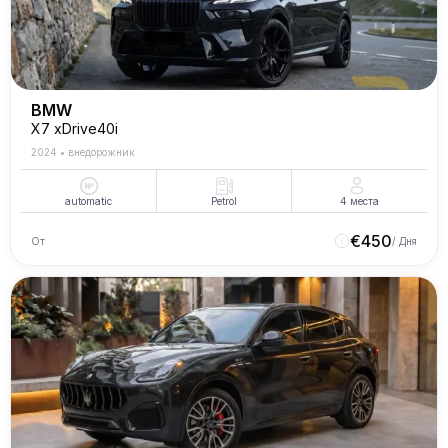
BMW
X7 xDrive40i
2024
•
внедорожник
automatic
Petrol
4
места
€
450
От
/ Дня