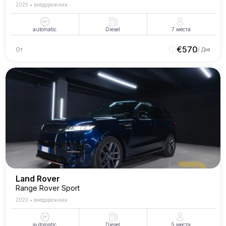
2025
•
внедорожник
automatic
Diesel
7
места
€
570
От
/ Дня
Land Rover
Range Rover Sport
2023
•
внедорожник
automatic
Diesel
5
места