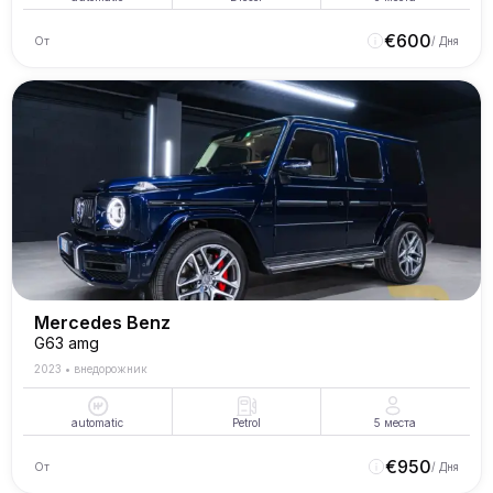
€
600
От
/ Дня
Mercedes Benz
G63 amg
2023
•
внедорожник
automatic
Petrol
5
места
€
950
От
/ Дня