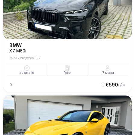
BMW
X7 M60i
2023
•
внедорожник
automatic
Petrol
7
места
€
590
От
/ Дня