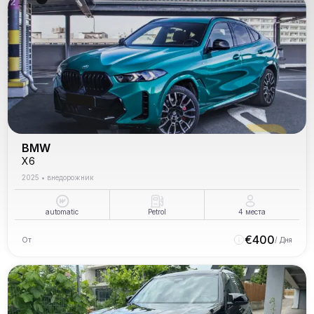
BMW
X6
2025
•
внедорожник
automatic
Petrol
4
места
€
400
От
/ Дня