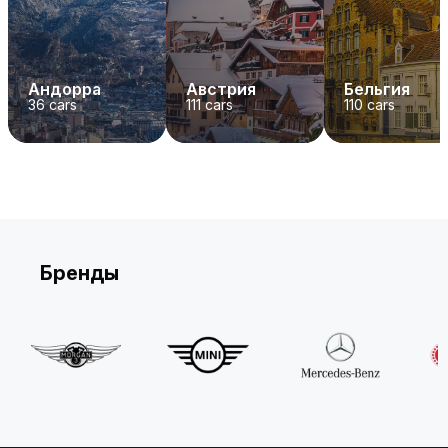
Андорра
Австрия
Бельгия
36
cars
111
cars
110
cars
Бренды