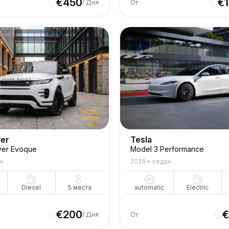
€
450
€
/ Дня
От
ver
Tesla
ver Evoque
Model 3 Performance
н
2026
•
седан
Diesel
5
места
automatic
Electric
€
200
€
/ Дня
От