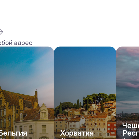
юбой адрес
Чеш
Бельгия
Хорватия
Рес