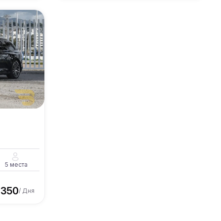
5
места
€
350
/ Дня