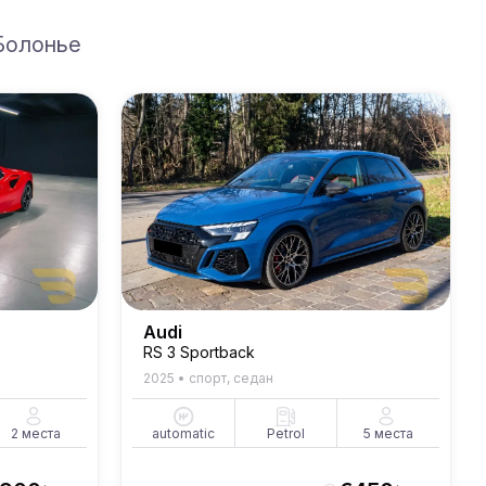
Болонье
Audi
RS 3 Sportback
2025
•
спорт, седан
2
места
automatic
Petrol
5
места