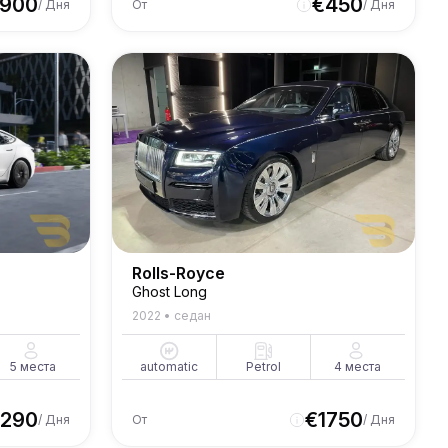
1900
€
450
/ Дня
От
/ Дня
Rolls-Royce
Ghost Long
2022
•
седан
5
места
automatic
Petrol
4
места
290
€
1750
/ Дня
От
/ Дня