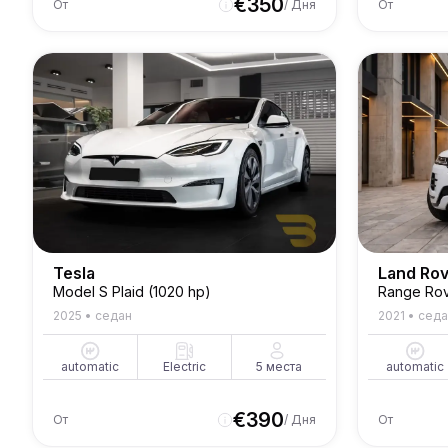
€
350
От
/ Дня
От
Tesla
Land Ro
Model S Plaid (1020 hp)
Range Ro
2025
•
седан
2021
•
седа
automatic
Electric
5
места
automatic
€
390
От
/ Дня
От