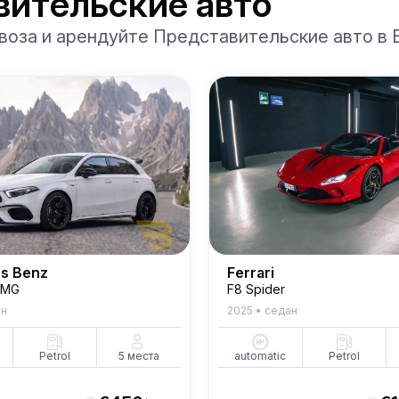
вительские авто
воза и арендуйте Представительские авто в 
s Benz
Ferrari
AMG
F8 Spider
ан
2025
•
седан
Petrol
5
места
automatic
Petrol