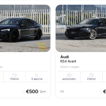
Audi
RS4 Avant
ан
2024
•
седан
Petrol
5
места
automatic
Petrol
€
500
/ Дня
От