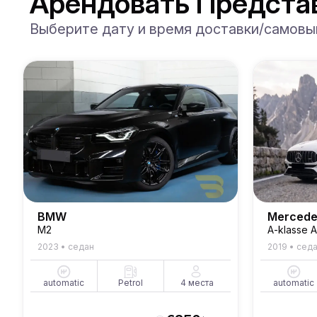
Арендовать Предста
Выберите дату и время доставки/самовы
BMW
Mercede
M2
A-klasse 
2023
•
седан
2019
•
сед
automatic
Petrol
4
места
automatic