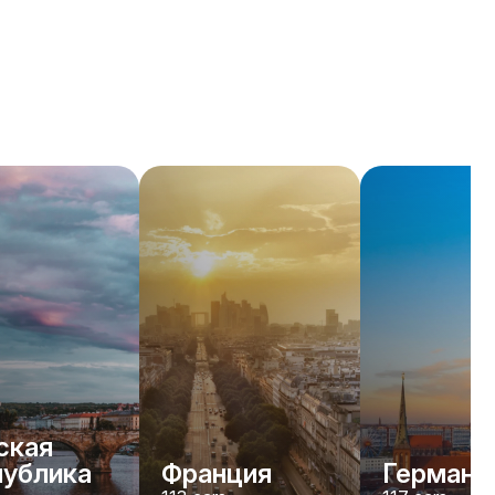
ская
публика
Франция
Германи