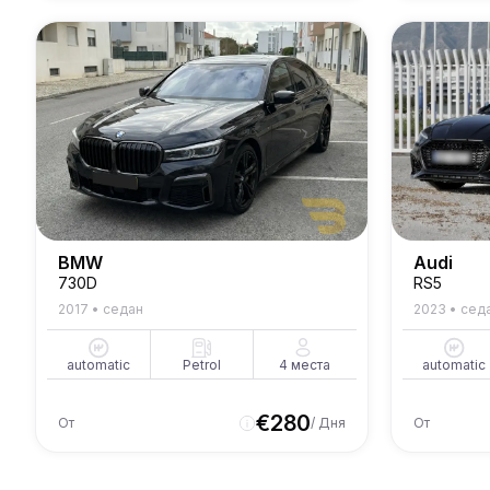
BMW
Audi
730D
RS5
2017
•
седан
2023
•
сед
automatic
Petrol
4
места
automatic
€
280
От
/ Дня
От