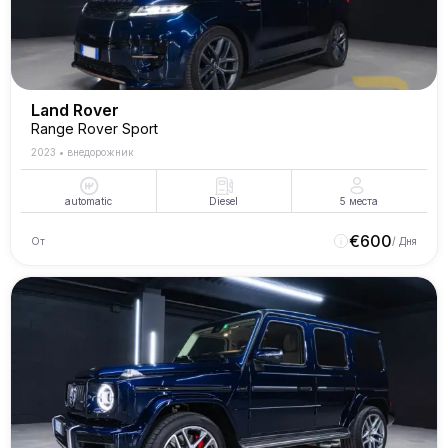
Land Rover
Range Rover Sport
2023
•
внедорожник
automatic
Diesel
5
места
€
600
От
/ Дня