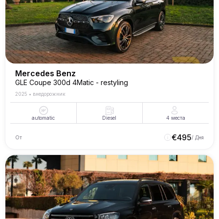
Mercedes Benz
GLE Coupe 300d 4Matic - restyling
2025
•
внедорожник
automatic
Diesel
4
места
€
495
От
/ Дня