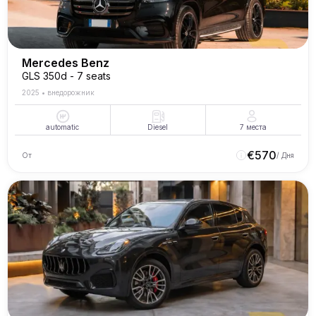
Mercedes Benz
GLS 350d - 7 seats
2025
•
внедорожник
automatic
Diesel
7
места
€
570
От
/ Дня