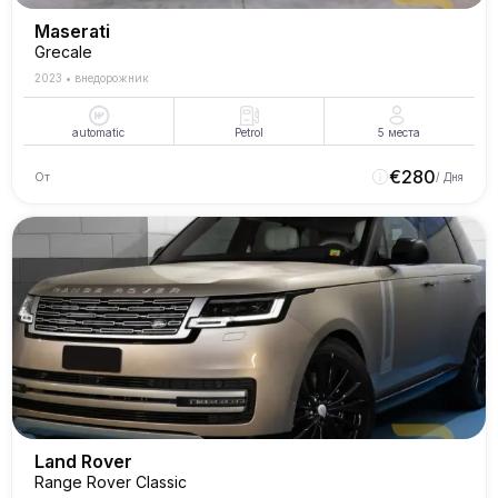
Maserati
Grecale
2023
•
внедорожник
automatic
Petrol
5
места
€
280
От
/ Дня
Land Rover
Range Rover Classic