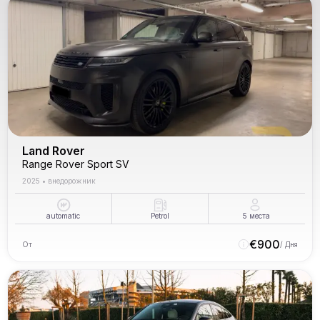
Land Rover
Range Rover Sport SV
2025
•
внедорожник
automatic
Petrol
5
места
€
900
От
/ Дня