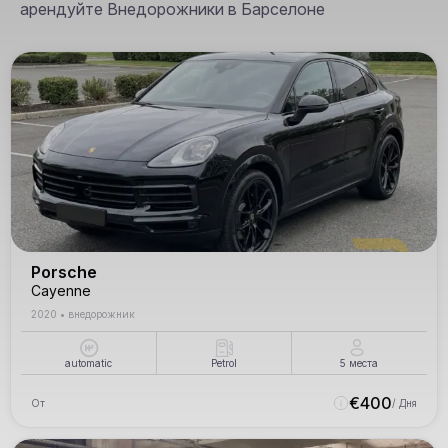
арендуйте Внедорожники в Барселоне
Porsche
Cayenne
2020
•
внедорожник
automatic
Petrol
5
места
€
400
От
/ Дня