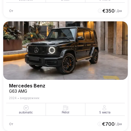
€
350
От
/ Дня
Mercedes Benz
G63 AMG
2024
•
внедорожник
automatic
Petrol
5
места
€
700
От
/ Дня