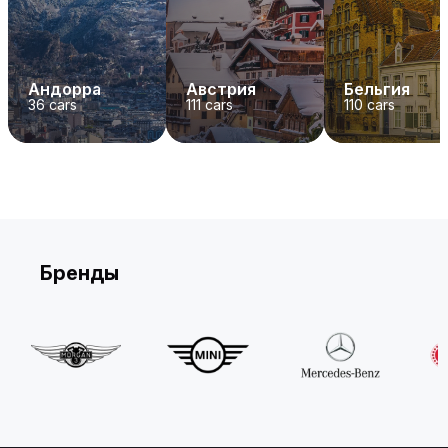
Андорра
Австрия
Бельгия
36
cars
111
cars
110
cars
Бренды