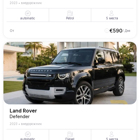
2023
•
внедорожник
automatic
Petrol
5
места
€
590
От
/ Дня
Land Rover
Defender
2023
•
внедорожник
automatic
Diesel
5
места