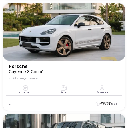
Porsche
Cayenne S Coupè
2024
•
внедорожник
automatic
Petrol
5
места
€
520
От
/ Дня