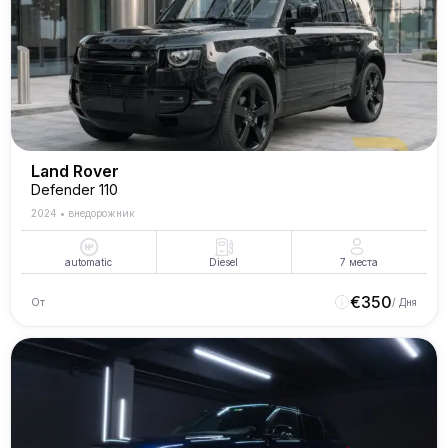
Land Rover
Defender 110
2024
•
внедорожник
automatic
Diesel
7
места
€
350
От
/ Дня