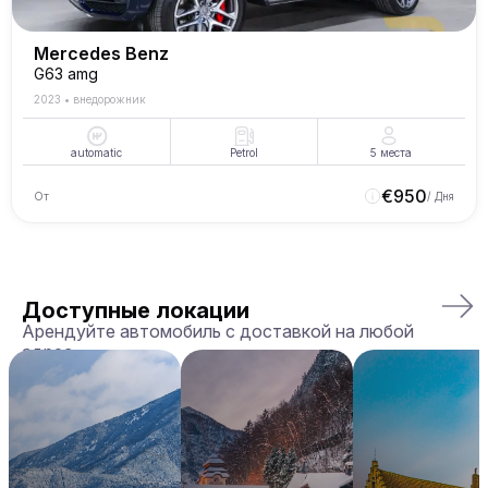
Mercedes Benz
G63 amg
2023
•
внедорожник
automatic
Petrol
5
места
€
950
От
/ Дня
Доступные локации
Арендуйте автомобиль с доставкой на любой
адрес