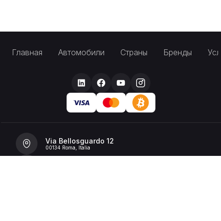
Главная
Автомобили
Страны
Бренды
Усл
Via Bellosguardo 12
00134 Roma, Italia
+39 392 36 43199
info@billionrent.com
P.IVA (VAT): 16591601006