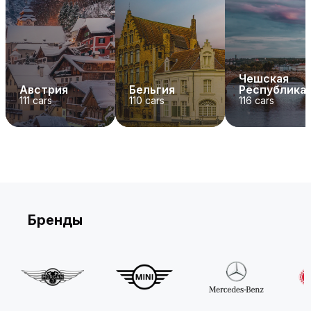
Чешская
Австрия
Бельгия
Республика
111
cars
110
cars
116
cars
Бренды