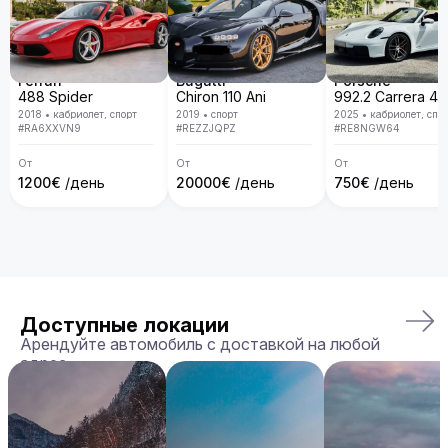
Ferrari
Bugatti
Porsche
488 Spider
Chiron 110 Ani
2018
•
кабриолет, спорт
2019
•
спорт
2025
•
кабриолет, спо
#
RA6XXVN9
#
REZZJQPZ
#
RE8NGW64
От
От
От
1200
€
/день
20000
€
/день
750
€
/день
Доступные локации
Арендуйте автомобиль с доставкой на любой
адрес