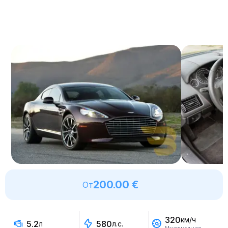
200.00 €
От
320
км/ч
5.2
580
л
л.с.