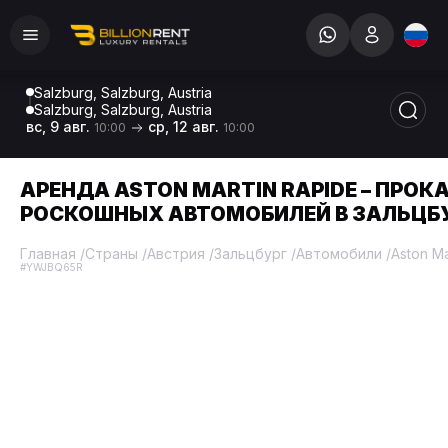
Salzburg, Salzburg, Austria
Salzburg, Salzburg, Austria
вс, 9 авг.
ср, 12 авг.
10:00
10:00
АРЕНДА ASTON MARTIN RAPIDE – ПРОК
РОСКОШНЫХ АВТОМОБИЛЕЙ В ЗАЛЬЦБ
Главная
/
Страны
/
Австрия
/
Зальцбург
/
Автомобили
/
Aston Ma
#YWJBQ65R