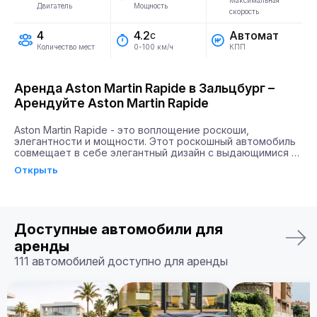
Максимальная
Двигатель
Мощность
скорость
4
Автомат
4.2
с
Количество мест
КПП
0-100 км/ч
Аренда Aston Martin Rapide в Зальцбург –
Арендуйте Aston Martin Rapide
Aston Martin Rapide - это воплощение роскоши, 
элегантности и мощности. Этот роскошный автомобиль 
совмещает в себе элегантный дизайн с выдающимися 
техническими характеристиками. Aston Martin Rapide 
Открыть
оборудован двигателем мощностью 580 лошадиных сил, 
что позволяет ему разгоняться до 100 км/ч всего за 4.2 
секунды. Такое сочетание скорости и мощности дарит 
водителям чувство абсолютной свободы и уверенности 
на дороге.

Доступные автомобили для
Почему именно Billion Rent?

аренды
Billion Rent предлагает аренду автомобилей премиум-
111 автомобилей доступно для аренды
класса по всей Европе. Мы гарантируем надежный 
сервис, удобство аренды, доставку автомобиля прямо к 
вам и точное соответствие машины вашим ожиданиям.

Бронируйте ваш Aston Martin Rapide уже сегодня!