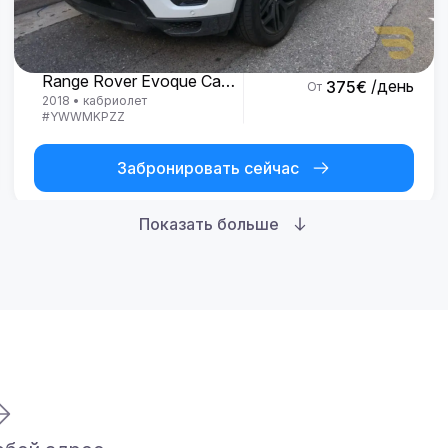
Land Rover
Range Rover Evoque Cabrio
/день
375
€
От
2018
•
кабриолет
#
YWWMKPZZ
Забронировать сейчас
Показать больше