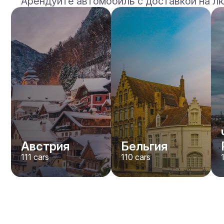
Арендуйте автомобиль с доставкой на л
Mercedes Benz
Maybach S-klasse 580
/день
750
€
От
2021
•
седан
#
YXWG36PR
Забронировать сейчас
Австрия
Бельгия
111
cars
110
cars