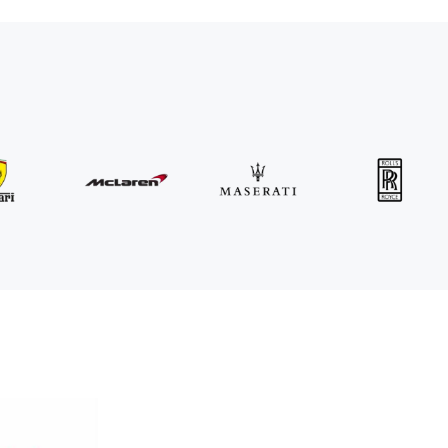
MINI
John Cooper Works Cabrio
/день
300
€
От
2021
•
кабриолет
#
R3P5ZB4E
Забронировать сейчас
BMW
X5M Competition
/день
600
€
От