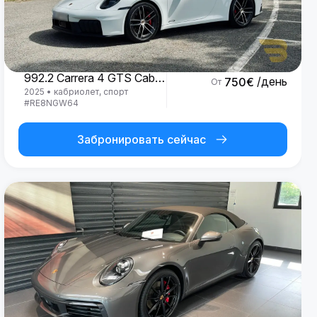
Porsche
992.2 Carrera 4 GTS Cabrio '25
/день
750
€
От
2025
•
кабриолет, спорт
#
RE8NGW64
Забронировать сейчас