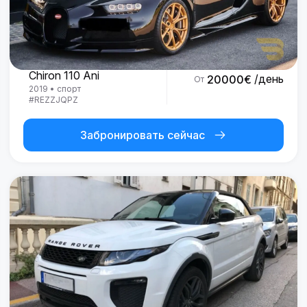
Bugatti
Chiron 110 Ani
/день
20000
€
От
2019
•
спорт
#
REZZJQPZ
Забронировать сейчас