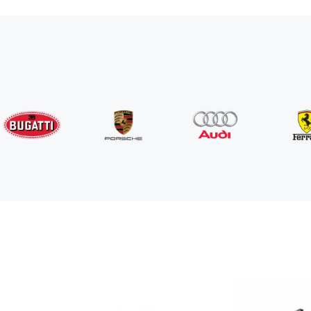
Rolls-Royce
Ghost Long
/день
1750
€
От
2022
•
седан
#
YPKW458N
Забронировать сейчас
Porsche
911 Carrera S 992 cabrio
/день
990
€
От