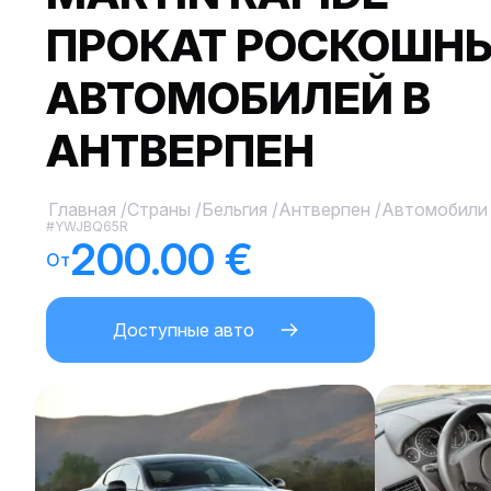
ПРОКАТ РОСКОШН
АВТОМОБИЛЕЙ В
АНТВЕРПЕН
Главная
/
Страны
/
Бельгия
/
Антверпен
/
Автомобили
#YWJBQ65R
200.00 €
От
Доступные авто