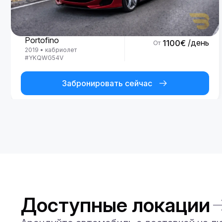
Ferrari
Portofino
/день
1100
€
От
2019
•
кабриолет
#
YKQWG54V
Забронировать сейчас
Доступные локации