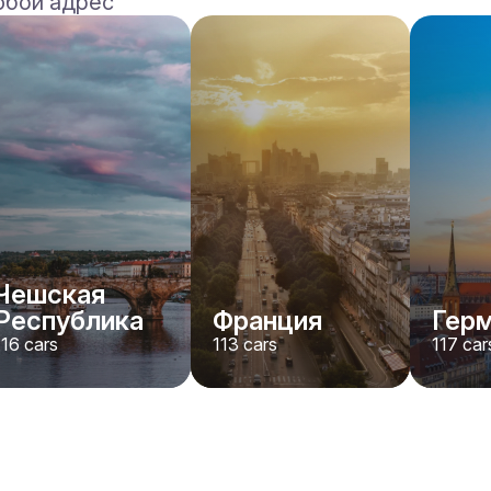
юбой адрес
Ferrari
F8 Spider
/день
1500
€
От
2022
•
кабриолет, спорт
#
RNWMPA4V
Забронировать сейчас
Чешская
Республика
Франция
Гер
116
cars
113
cars
117
car