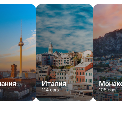
Rolls-Royce
Dawn
/день
2200
€
От
2022
•
кабриолет
#
YJPXZKDA
Забронировать сейчас
мания
Италия
Монако
s
114
cars
106
cars