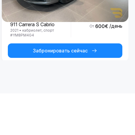
Porsche
911 Carrera S Cabrio
/день
600
€
От
2021
•
кабриолет, спорт
#
YM8PM4G4
Забронировать сейчас