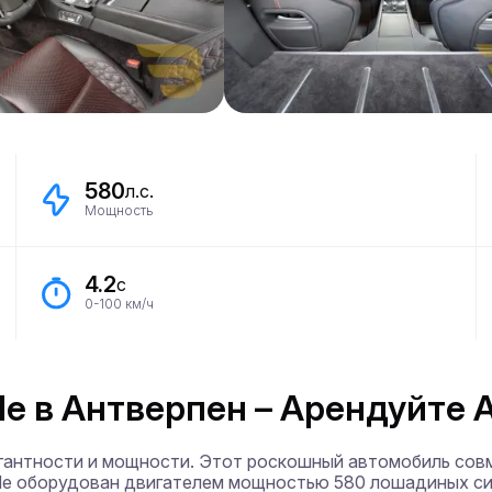
580
л.с.
Мощность
4.2
с
0-100 км/ч
de в Антверпен – Арендуйте A
легантности и мощности. Этот роскошный автомобиль сов
de оборудован двигателем мощностью 580 лошадиных сил,