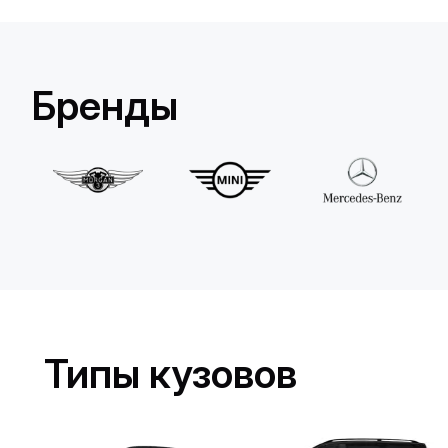
Lamborghini
Huracan Evo Spyder
/день
1650
€
От
2022
•
кабриолет
#
YXDGAQZ7
Бренды
Забронировать сейчас
Типы кузовов
MINI
John Cooper Works Cabrio
/день
300
€
От