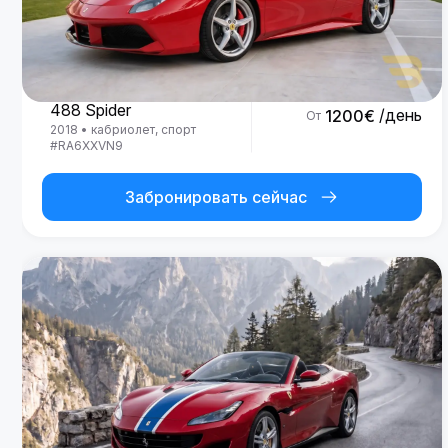
Ferrari
488 Spider
/день
1200
€
От
2018
•
кабриолет, спорт
#
RA6XXVN9
Забронировать сейчас