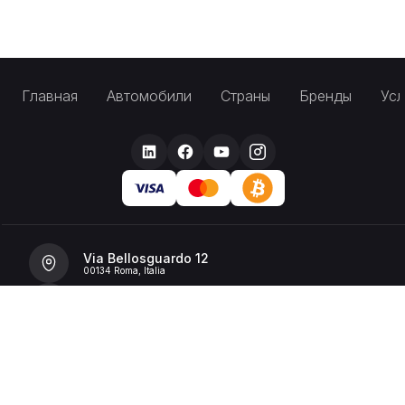
Главная
Автомобили
Страны
Бренды
Усл
Via Bellosguardo 12
00134 Roma, Italia
+39 392 36 43199
info@billionrent.com
P.IVA (VAT): 16591601006