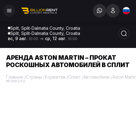
Split, Split-Dalmatia County, Croatia
Split, Split-Dalmatia County, Croatia
вс, 9 авг.
ср, 12 авг.
10:00
10:00
АРЕНДА ASTON MARTIN – ПРОКАТ
РОСКОШНЫХ АВТОМОБИЛЕЙ В СПЛИТ
Главная
/
Страны
/
Хорватия
/
Сплит
/
Автомобили
/
Aston Marti
#R3B85D6Q