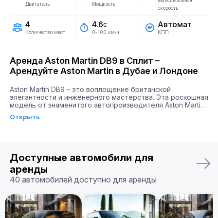
Максимальная
Двигатель
Мощность
скорость
4
Автомат
4.6
с
Количество мест
КПП
0-100 км/ч
Аренда Aston Martin DB9 в Сплит –
Арендуйте Aston Martin в Дубае и Лондоне
Aston Martin DB9 – это воплощение британской 
элегантности и инженерного мастерства. Эта роскошная 
модель от знаменитого автопроизводителя Aston Martin 
сочетает в себе силу и стиль, завоевывая сердца 
Открыть
автолюбителей по всему миру. Благодаря мощности 
двигателя в 517 л.с. и способности разгоняться до 100 
км/ч всего за 4,6 секунды, DB9 будет идеальным 
выбором для тех, кто ценит скорость и эстетическое 
удовлетворение.

Доступные автомобили для
Почему именно Billion Rent?

аренды
Billion Rent предлагает аренду автомобилей премиум-
40 автомобилей доступно для аренды
класса по всей Европе. Мы гарантируем надежный 
сервис, удобство аренды, доставку автомобиля прямо к 
вам и точное соответствие машины вашим ожиданиям.

Бронируйте ваш Aston Martin DB9 уже сегодня!