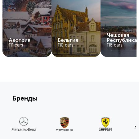
Чешская
Австрия
Бельгия
Республика
111
cars
110
cars
116
cars
Бренды