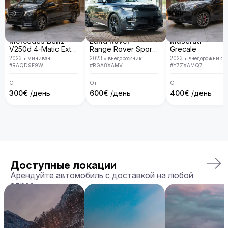
Mercedes Benz
Land Rover
Maserati
V250d 4-Matic Extra Long
Range Rover Sport D300 R-Dynamic SE
Grecale
2023
•
минивэн
2023
•
внедорожник
2023
•
внедорожник
#
RAQD9E9W
#
RGA8XAMV
#
Y7ZXAMQ7
От
От
От
300
€
/день
600
€
/день
400
€
/день
Доступные локации
Арендуйте автомобиль с доставкой на любой
адрес