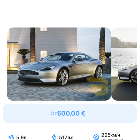
600.00 €
От
295
км/ч
5.9
517
л
л.с.