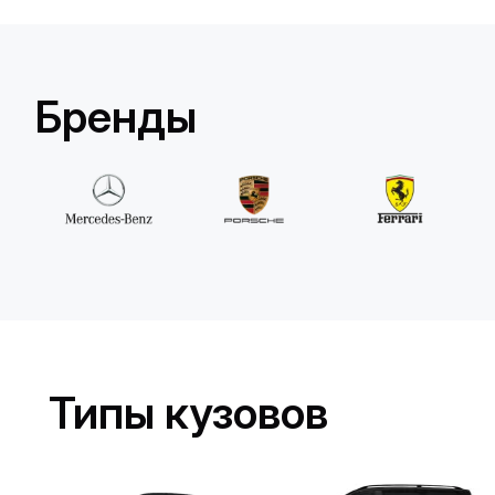
Land Rover
Range Rover Sport
/день
500
€
От
2023
•
внедорожник
#
YX7J7BM9
Бренды
Забронировать сейчас
Типы кузовов
Ferrari
Portofino
/день
1500
€
От