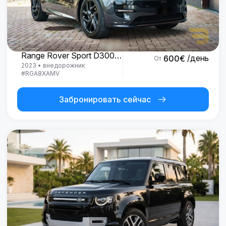
Land Rover
Range Rover Sport D300 R-Dynamic SE
/день
600
€
От
2023
•
внедорожник
#
RGA8XAMV
Забронировать сейчас