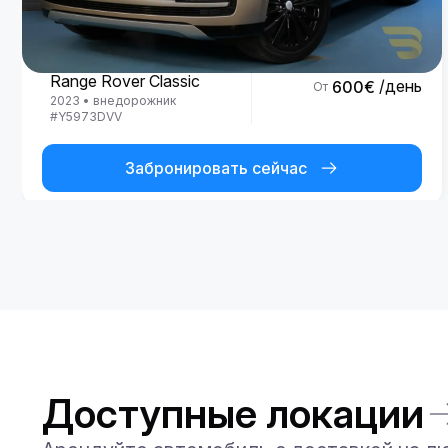
Land Rover
Range Rover Classic
/день
600
€
От
2023
•
внедорожник
#
Y5973DVV
Забронировать сейчас
Доступные локации