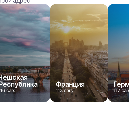
юбой адрес
BMW
X7 xDrive40i M-Sport
/день
500
€
От
2024
•
внедорожник
#
YMX7G4EA
Забронировать сейчас
Чешская
Республика
Франция
Гер
116
cars
113
cars
117
car