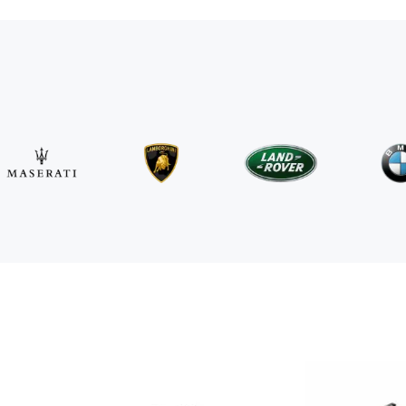
Mercedes Benz
E 220d 4MATIC AMG Line
/день
500
€
От
2025
•
седан
#
RQW8JE6J
Забронировать сейчас
Lamborghini
Huracán Evo Spider
/день
1750
€
От