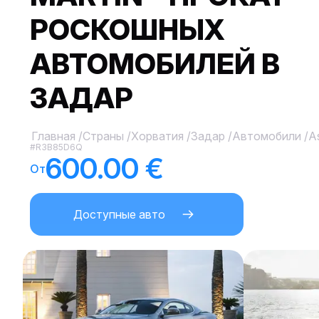
РОСКОШНЫХ
АВТОМОБИЛЕЙ В
ЗАДАР
Главная
/
Страны
/
Хорватия
/
Задар
/
Автомобили
/
A
#R3B85D6Q
600.00 €
От
Доступные авто