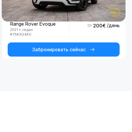
Land Rover
Range Rover Evoque
/день
200
€
От
2021
•
седан
#
Y5KXG4KV
Забронировать сейчас