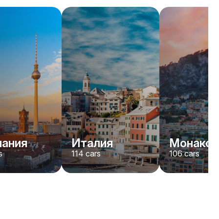
Ferrari
F8
/день
1500
€
От
2023
•
спорт, кабриолет
#
YK7ABNWD
Забронировать сейчас
мания
Италия
Монако
s
114
cars
106
cars