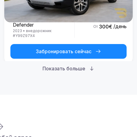
Land Rover
Defender
/день
300
€
От
2023
•
внедорожник
#
Y99Z97X4
Забронировать сейчас
Показать больше