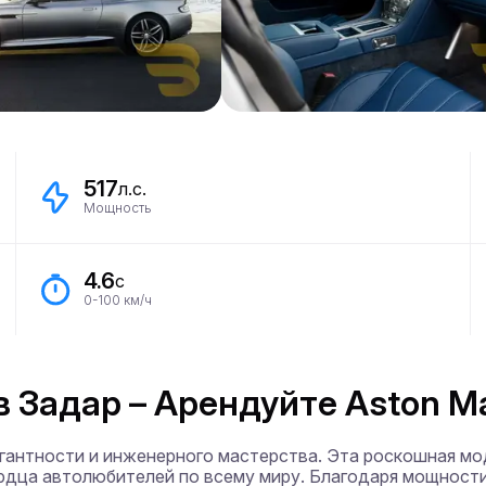
517
л.с.
Мощность
4.6
с
0-100 км/ч
в Задар – Арендуйте Aston M
егантности и инженерного мастерства. Эта роскошная мо
ердца автолюбителей по всему миру. Благодаря мощности 