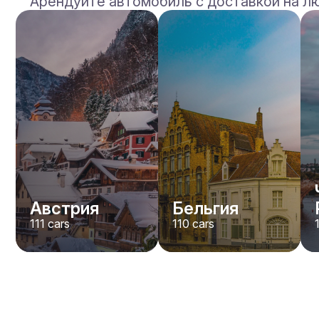
Арендуйте автомобиль с доставкой на л
BMW
M2
/день
400
€
От
2023
•
седан
#
Y8QE956N
Забронировать сейчас
Австрия
Бельгия
111
cars
110
cars