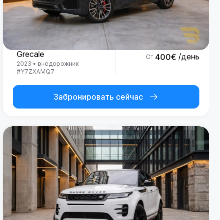
Maserati
Grecale
/день
400
€
От
2023
•
внедорожник
#
Y7ZXAMQ7
Забронировать сейчас