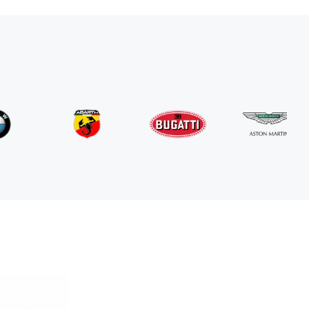
Mercedes Benz
G63 AMG
/день
800
€
От
2024
•
внедорожник
#
RNGN5K3J
Забронировать сейчас
Land Rover
Range Rover Sport
/день
600
€
От