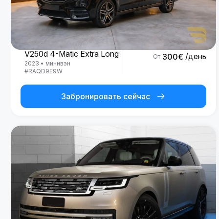
Mercedes Benz
V250d 4-Matic Extra Long
/день
300
€
От
2023
•
минивэн
#
RAQD9E9W
Забронировать сейчас