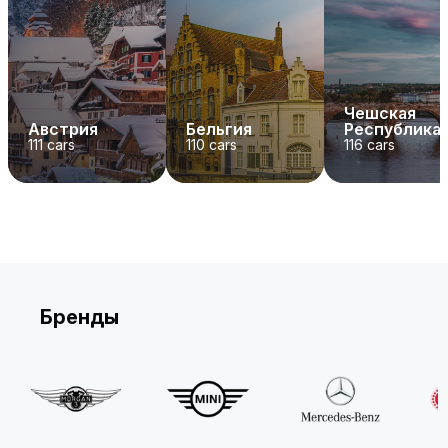
Чешская
Австрия
Бельгия
Республика
111
cars
110
cars
116
cars
Бренды