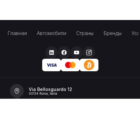
Главная
Автомобили
Страны
Бренды
Усл
Via Bellosguardo 12
00134 Roma, Italia
+39 392 36 43199
info@billionrent.com
P.IVA (VAT): 16591601006