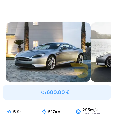
600.00 €
От
295
км/ч
5.9
517
л
л.с.