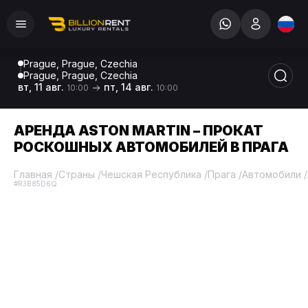
Prague, Prague, Czechia
Prague, Prague, Czechia
вт, 11 авг.
пт, 14 авг.
10:00
10:00
АРЕНДА ASTON MARTIN – ПРОКАТ
РОСКОШНЫХ АВТОМОБИЛЕЙ В ПРАГА
Главная
/
Страны
/
Чешская Республика
/
Прага
/
Автомобили
/
#R3B85D6Q