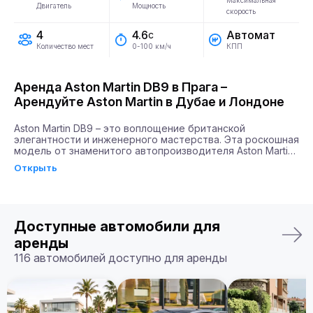
Максимальная
Двигатель
Мощность
скорость
4
Автомат
4.6
с
Количество мест
КПП
0-100 км/ч
Аренда Aston Martin DB9 в Прага –
Арендуйте Aston Martin в Дубае и Лондоне
Aston Martin DB9 – это воплощение британской 
элегантности и инженерного мастерства. Эта роскошная 
модель от знаменитого автопроизводителя Aston Martin 
сочетает в себе силу и стиль, завоевывая сердца 
Открыть
автолюбителей по всему миру. Благодаря мощности 
двигателя в 517 л.с. и способности разгоняться до 100 
км/ч всего за 4,6 секунды, DB9 будет идеальным 
выбором для тех, кто ценит скорость и эстетическое 
удовлетворение.

Доступные автомобили для
Почему именно Billion Rent?

аренды
Billion Rent предлагает аренду автомобилей премиум-
116 автомобилей доступно для аренды
класса по всей Европе. Мы гарантируем надежный 
сервис, удобство аренды, доставку автомобиля прямо к 
вам и точное соответствие машины вашим ожиданиям.

Бронируйте ваш Aston Martin DB9 уже сегодня!