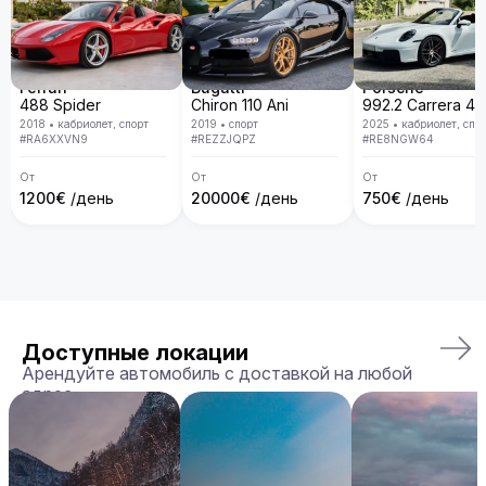
Ferrari
Bugatti
Porsche
488 Spider
Chiron 110 Ani
2018
•
кабриолет, спорт
2019
•
спорт
2025
•
кабриолет, спо
#
RA6XXVN9
#
REZZJQPZ
#
RE8NGW64
От
От
От
1200
€
/день
20000
€
/день
750
€
/день
Доступные локации
Арендуйте автомобиль с доставкой на любой
адрес