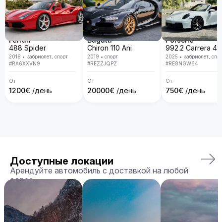
Ferrari
Bugatti
Porsche
488 Spider
Chiron 110 Ani
2018
•
кабриолет, спорт
2019
•
спорт
2025
•
кабриолет, спо
#
RA6XXVN9
#
REZZJQPZ
#
RE8NGW64
От
От
От
1200
€
/день
20000
€
/день
750
€
/день
Доступные локации
Арендуйте автомобиль с доставкой на любой
адрес