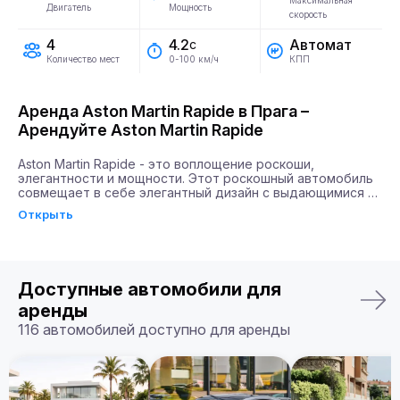
Максимальная
Двигатель
Мощность
скорость
4
Автомат
4.2
с
Количество мест
КПП
0-100 км/ч
Аренда Aston Martin Rapide в Прага –
Арендуйте Aston Martin Rapide
Aston Martin Rapide - это воплощение роскоши, 
элегантности и мощности. Этот роскошный автомобиль 
совмещает в себе элегантный дизайн с выдающимися 
техническими характеристиками. Aston Martin Rapide 
Открыть
оборудован двигателем мощностью 580 лошадиных сил, 
что позволяет ему разгоняться до 100 км/ч всего за 4.2 
секунды. Такое сочетание скорости и мощности дарит 
водителям чувство абсолютной свободы и уверенности 
на дороге.

Доступные автомобили для
Почему именно Billion Rent?

аренды
Billion Rent предлагает аренду автомобилей премиум-
116 автомобилей доступно для аренды
класса по всей Европе. Мы гарантируем надежный 
сервис, удобство аренды, доставку автомобиля прямо к 
вам и точное соответствие машины вашим ожиданиям.

Бронируйте ваш Aston Martin Rapide уже сегодня!