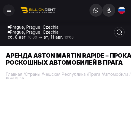
Prague, Prague, Czechia
Prague, Prague, Czechia
сб, 8 авг.
вт, 11 авг.
10:00
10:00
АРЕНДА ASTON MARTIN RAPIDE – ПРОК
РОСКОШНЫХ АВТОМОБИЛЕЙ В ПРАГА
Главная
/
Страны
/
Чешская Республика
/
Прага
/
Автомобили
/
#YWJBQ65R