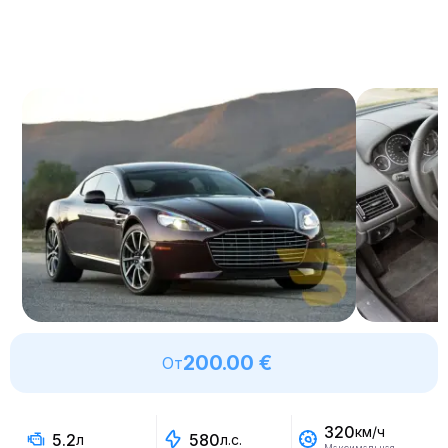
200.00 €
От
320
км/ч
5.2
580
л
л.с.