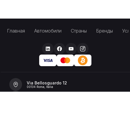
Главная
Автомобили
Страны
Бренды
Усл
Via Bellosguardo 12
00134 Roma, Italia
+39 392 36 43199
info@billionrent.com
P.IVA (VAT): 16591601006