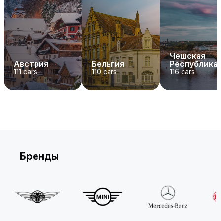
Чешская
Австрия
Бельгия
Республика
111
cars
110
cars
116
cars
Бренды