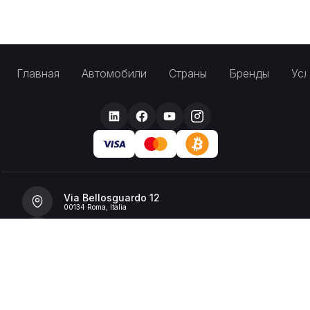
Главная
Автомобили
Страны
Бренды
Усл
Via Bellosguardo 12
00134 Roma, Italia
+39 392 36 43199
info@billionrent.com
P.IVA (VAT): 16591601006