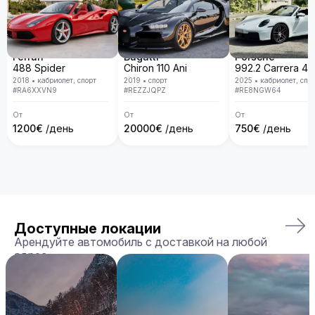
Ferrari
Bugatti
Porsche
488 Spider
Chiron 110 Ani
2018
•
кабриолет, спорт
2019
•
спорт
2025
•
кабриолет, спо
#
RA6XXVN9
#
REZZJQPZ
#
RE8NGW64
От
От
От
1200
€
/день
20000
€
/день
750
€
/день
Доступные локации
Арендуйте автомобиль с доставкой на любой
адрес