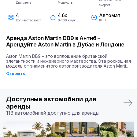
Максимальная
Двигатель
Мощность
скорость
4
Автомат
4.6
с
Количество мест
КПП
0-100 км/ч
Аренда Aston Martin DB9 в Антиб –
Арендуйте Aston Martin в Дубае и Лондоне
Aston Martin DB9 – это воплощение британской 
элегантности и инженерного мастерства. Эта роскошная 
модель от знаменитого автопроизводителя Aston Martin 
сочетает в себе силу и стиль, завоевывая сердца 
Открыть
автолюбителей по всему миру. Благодаря мощности 
двигателя в 517 л.с. и способности разгоняться до 100 
км/ч всего за 4,6 секунды, DB9 будет идеальным 
выбором для тех, кто ценит скорость и эстетическое 
удовлетворение.

Доступные автомобили для
Почему именно Billion Rent?

аренды
Billion Rent предлагает аренду автомобилей премиум-
113 автомобилей доступно для аренды
класса по всей Европе. Мы гарантируем надежный 
сервис, удобство аренды, доставку автомобиля прямо к 
вам и точное соответствие машины вашим ожиданиям.

Бронируйте ваш Aston Martin DB9 уже сегодня!