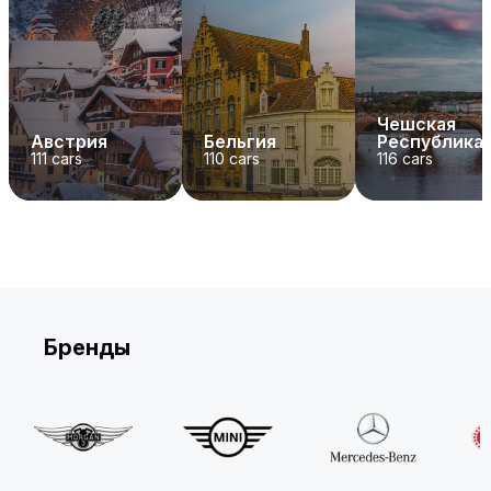
Чешская
Австрия
Бельгия
Республика
111
cars
110
cars
116
cars
Бренды