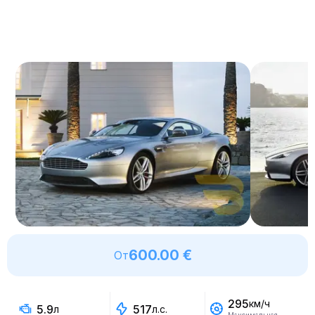
600.00 €
От
295
км/ч
5.9
517
л
л.с.