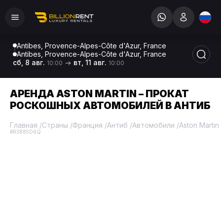
Antibes, Provence-Alpes-Côte d'Azur, France
Antibes, Provence-Alpes-Côte d'Azur, France
сб, 8 авг.
вт, 11 авг.
10:00
10:00
АРЕНДА ASTON MARTIN – ПРОКАТ
РОСКОШНЫХ АВТОМОБИЛЕЙ В АНТИБ
Главная
/
Страны
/
Франция
/
Антиб
/
Автомобили
/
Aston Martin
#R3B85D6Q