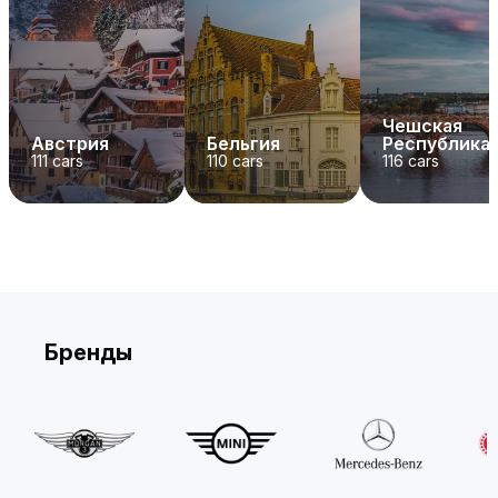
Чешская
Австрия
Бельгия
Республика
111
cars
110
cars
116
cars
Бренды