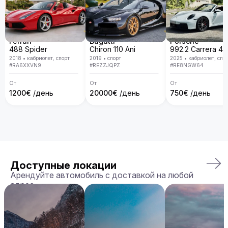
Ferrari
Bugatti
Porsche
488 Spider
Chiron 110 Ani
2018
•
кабриолет, спорт
2019
•
спорт
2025
•
кабриолет, спо
#
RA6XXVN9
#
REZZJQPZ
#
RE8NGW64
От
От
От
1200
€
/день
20000
€
/день
750
€
/день
Доступные локации
Арендуйте автомобиль с доставкой на любой
адрес