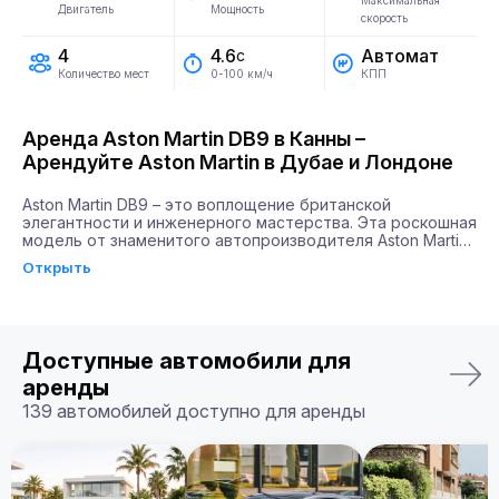
Максимальная
Двигатель
Мощность
скорость
4
Автомат
4.6
с
Количество мест
КПП
0-100 км/ч
Аренда Aston Martin DB9 в Канны –
Арендуйте Aston Martin в Дубае и Лондоне
Aston Martin DB9 – это воплощение британской 
элегантности и инженерного мастерства. Эта роскошная 
модель от знаменитого автопроизводителя Aston Martin 
сочетает в себе силу и стиль, завоевывая сердца 
Открыть
автолюбителей по всему миру. Благодаря мощности 
двигателя в 517 л.с. и способности разгоняться до 100 
км/ч всего за 4,6 секунды, DB9 будет идеальным 
выбором для тех, кто ценит скорость и эстетическое 
удовлетворение.

Доступные автомобили для
Почему именно Billion Rent?

аренды
Billion Rent предлагает аренду автомобилей премиум-
139 автомобилей доступно для аренды
класса по всей Европе. Мы гарантируем надежный 
сервис, удобство аренды, доставку автомобиля прямо к 
вам и точное соответствие машины вашим ожиданиям.

Бронируйте ваш Aston Martin DB9 уже сегодня!