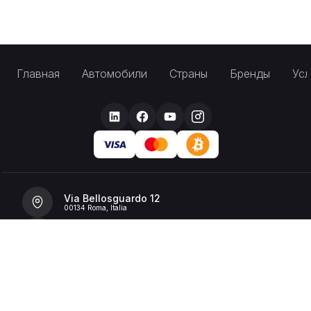
Главная
Автомобили
Страны
Бренды
Усл
Via Bellosguardo 12
00134 Roma, Italia
+39 392 36 43199
info@billionrent.com
P.IVA (VAT): 16591601006