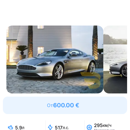
600.00 €
От
295
км/ч
5.9
517
л
л.с.