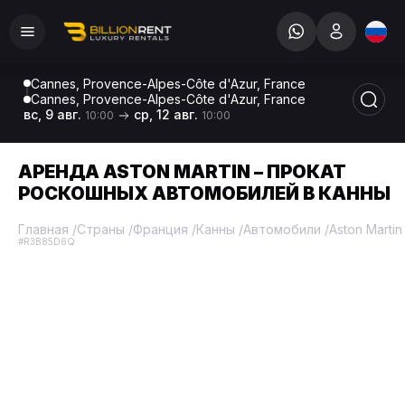
Cannes, Provence-Alpes-Côte d'Azur, France
Cannes, Provence-Alpes-Côte d'Azur, France
вс, 9 авг.
ср, 12 авг.
10:00
10:00
АРЕНДА ASTON MARTIN – ПРОКАТ
РОСКОШНЫХ АВТОМОБИЛЕЙ В КАННЫ
Главная
/
Страны
/
Франция
/
Канны
/
Автомобили
/
Aston Martin
#R3B85D6Q