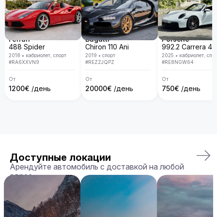
Ferrari
Bugatti
Porsche
488 Spider
Chiron 110 Ani
2018
•
кабриолет, спорт
2019
•
спорт
2025
•
кабриолет, спо
#
RA6XXVN9
#
REZZJQPZ
#
RE8NGW64
От
От
От
1200
€
/день
20000
€
/день
750
€
/день
Доступные локации
Арендуйте автомобиль с доставкой на любой
адрес