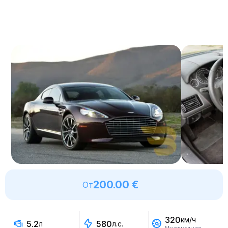
200.00 €
От
320
км/ч
5.2
580
л
л.с.