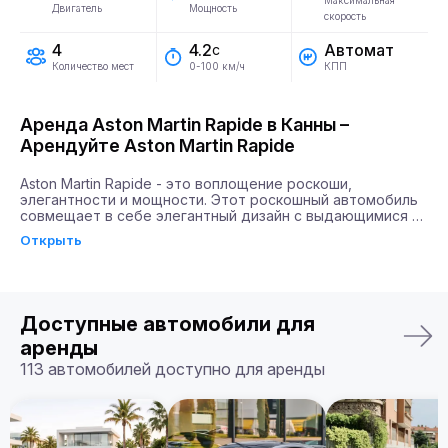
Максимальная
Двигатель
Мощность
скорость
4
Автомат
4.2
с
Количество мест
КПП
0-100 км/ч
Аренда Aston Martin Rapide в Канны –
Арендуйте Aston Martin Rapide
Aston Martin Rapide - это воплощение роскоши, 
элегантности и мощности. Этот роскошный автомобиль 
совмещает в себе элегантный дизайн с выдающимися 
техническими характеристиками. Aston Martin Rapide 
Открыть
оборудован двигателем мощностью 580 лошадиных сил, 
что позволяет ему разгоняться до 100 км/ч всего за 4.2 
секунды. Такое сочетание скорости и мощности дарит 
водителям чувство абсолютной свободы и уверенности 
на дороге.

Доступные автомобили для
Почему именно Billion Rent?

аренды
Billion Rent предлагает аренду автомобилей премиум-
113 автомобилей доступно для аренды
класса по всей Европе. Мы гарантируем надежный 
сервис, удобство аренды, доставку автомобиля прямо к 
вам и точное соответствие машины вашим ожиданиям.

Бронируйте ваш Aston Martin Rapide уже сегодня!