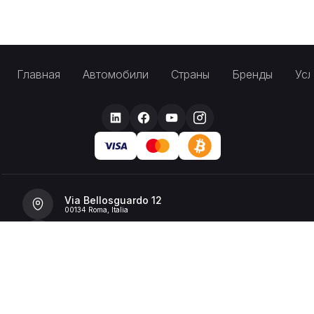
Главная
Автомобили
Страны
Бренды
Усл
Via Bellosguardo 12
00134 Roma, Italia
+39 392 36 43199
info@billionrent.com
P.IVA (VAT): 16591601006