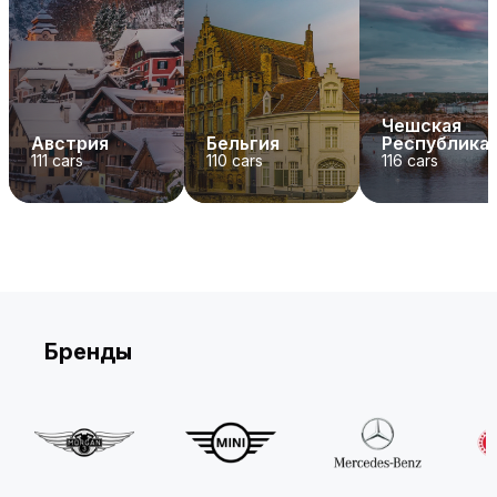
Чешская
Австрия
Бельгия
Республика
111
cars
110
cars
116
cars
Бренды