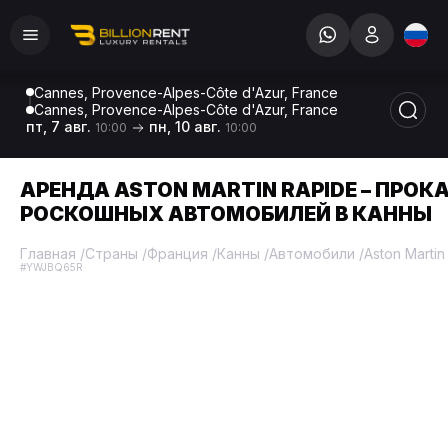
Cannes, Provence-Alpes-Côte d'Azur, France
Cannes, Provence-Alpes-Côte d'Azur, France
пт, 7 авг.
пн, 10 авг.
10:00
10:00
АРЕНДА ASTON MARTIN RAPIDE – ПРОК
РОСКОШНЫХ АВТОМОБИЛЕЙ В КАННЫ
Главная
/
Страны
/
Франция
/
Канны
/
Автомобили
/
Aston Martin
#YWJBQ65R