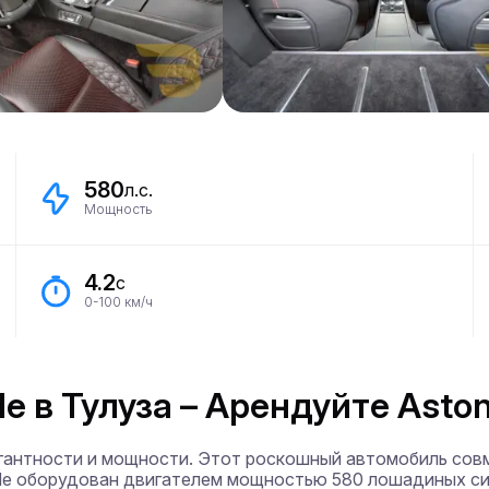
580
л.с.
Мощность
4.2
с
0-100 км/ч
e в Тулуза – Арендуйте Aston
легантности и мощности. Этот роскошный автомобиль сов
de оборудован двигателем мощностью 580 лошадиных сил,