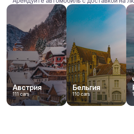
Арендуйте автомобиль с доставкой на л
Mercedes Benz
Maybach S-klasse 580
/день
750
€
От
2021
•
седан
#
YXWG36PR
Забронировать сейчас
Австрия
Бельгия
111
cars
110
cars