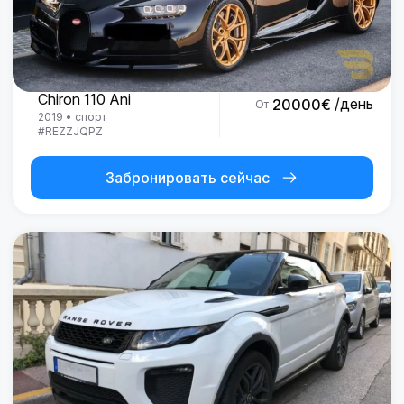
Bugatti
Chiron 110 Ani
/день
20000
€
От
2019
•
спорт
#
REZZJQPZ
Забронировать сейчас