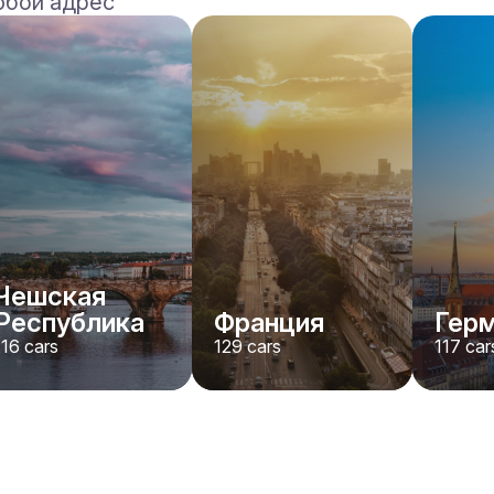
юбой адрес
Ferrari
F8 Spider
/день
1500
€
От
2022
•
кабриолет, спорт
#
RNWMPA4V
Забронировать сейчас
Чешская
Республика
Франция
Гер
116
cars
129
cars
117
car