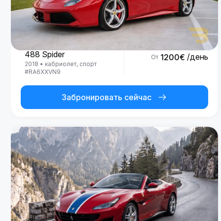
Ferrari
488 Spider
/день
1200
€
От
2018
•
кабриолет, спорт
#
RA6XXVN9
Забронировать сейчас