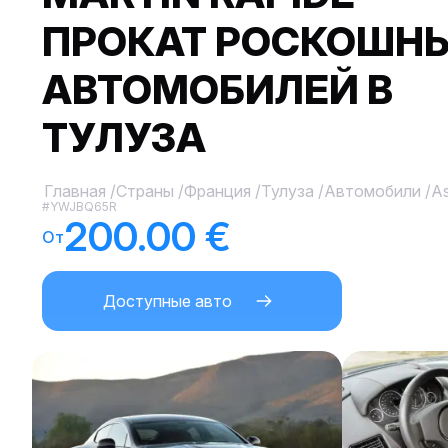
ПРОКАТ РОСКОШН
АВТОМОБИЛЕЙ В
ТУЛУЗА
Главная
/
Страны
/
Франция
/
Тулуза
/
Автомобили
/
As
#YWJBQ65R
200.00 €
От
Доступные авто