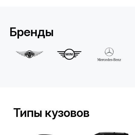
Lamborghini
Huracan Evo Spyder
/день
1650
€
От
2022
•
кабриолет
#
YXDGAQZ7
Бренды
Забронировать сейчас
Типы кузовов
MINI
John Cooper Works Cabrio
/день
300
€
От