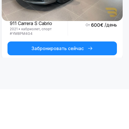
Porsche
911 Carrera S Cabrio
/день
600
€
От
2021
•
кабриолет, спорт
#
YM8PM4G4
Забронировать сейчас