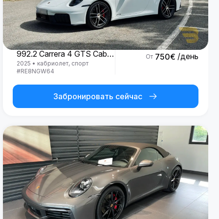
Porsche
992.2 Carrera 4 GTS Cabrio '25
/день
750
€
От
2025
•
кабриолет, спорт
#
RE8NGW64
Забронировать сейчас