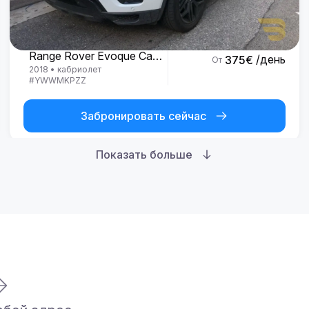
Land Rover
Range Rover Evoque Cabrio
/день
375
€
От
2018
•
кабриолет
#
YWWMKPZZ
Забронировать сейчас
Показать больше