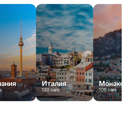
Rolls-Royce
Dawn
/день
2200
€
От
2022
•
кабриолет
#
YJPXZKDA
Забронировать сейчас
мания
Италия
Монако
s
130
cars
106
cars