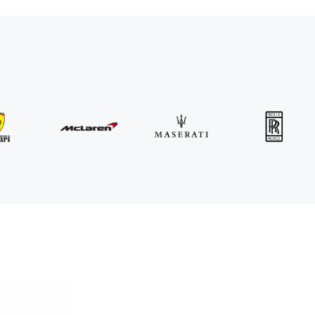
MINI
John Cooper Works Cabrio
/день
300
€
От
2021
•
кабриолет
#
R3P5ZB4E
Забронировать сейчас
BMW
X5M Competition
/день
600
€
От