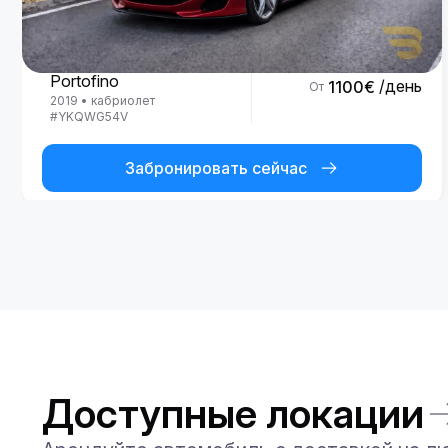
Ferrari
Portofino
/день
1100
€
От
2019
•
кабриолет
#
YKQWG54V
Забронировать сейчас
Доступные локации