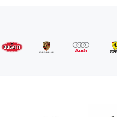
Rolls-Royce
Ghost Long
/день
1750
€
От
2022
•
седан
#
YPKW458N
Забронировать сейчас
Porsche
911 Carrera S 992 cabrio
/день
990
€
От