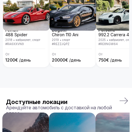
сервис, удобство аренды, доставку автомобиля прямо к 
вам и точное соответствие машины вашим ожиданиям.

Бронируйте ваш Aston Martin Vanquish уже сегодня!
Ferrari
Bugatti
Porsche
488 Spider
Chiron 110 Ani
2018
•
кабриолет, спорт
2019
•
спорт
2025
•
кабриолет, спо
#
RA6XXVN9
#
REZZJQPZ
#
RE8NGW64
От
От
От
1200
€
/день
20000
€
/день
750
€
/день
Доступные локации
Арендуйте автомобиль с доставкой на любой
адрес