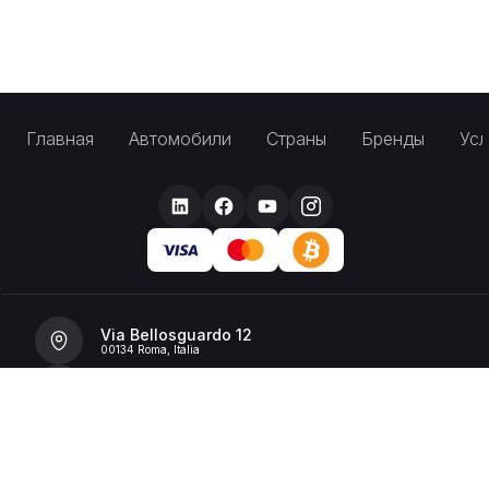
Главная
Автомобили
Страны
Бренды
Усл
Via Bellosguardo 12
00134 Roma, Italia
+39 392 36 43199
info@billionrent.com
P.IVA (VAT): 16591601006