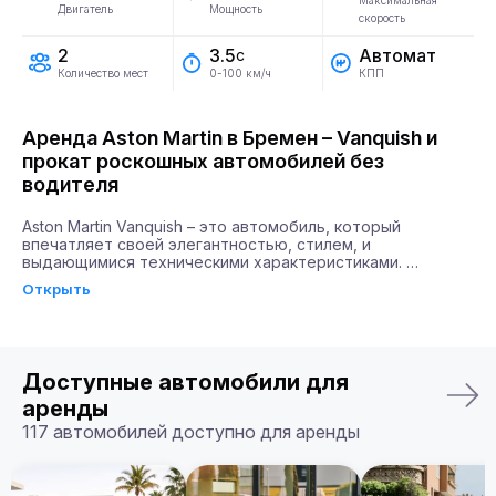
Максимальная
Двигатель
Мощность
скорость
2
Автомат
3.5
с
Количество мест
КПП
0-100 км/ч
Аренда Aston Martin в Бремен – Vanquish и
прокат роскошных автомобилей без
водителя
Aston Martin Vanquish – это автомобиль, который 
впечатляет своей элегантностью, стилем, и 
выдающимися техническими характеристиками. 
Легендарный суперкар оснащен двигателем мощностью 
Открыть
715 л.с., что позволяет ему ускоряться до 100 км/ч всего 
за 3.5 секунды.

Аренда Aston Martin Vanquish дает возможность 
насладиться поездкой в автомобиле с 
Доступные автомобили для
ультрасовременной развлекательной системой, которая 
сделает ваше путешествие комфортным и 
аренды
незабываемым.

117 автомобилей доступно для аренды
Почему именно Billion Rent?

Billion Rent предлагает аренду автомобилей премиум-
класса по всей Европе. Мы гарантируем надежный 