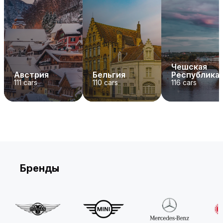
Чешская
Австрия
Бельгия
Республика
111
cars
110
cars
116
cars
Бренды