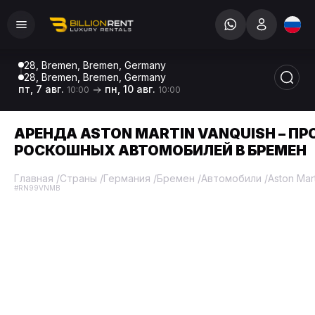
28, Bremen, Bremen, Germany
28, Bremen, Bremen, Germany
пт, 7 авг.
пн, 10 авг.
10:00
10:00
АРЕНДА ASTON MARTIN VANQUISH – ПР
РОСКОШНЫХ АВТОМОБИЛЕЙ В БРЕМЕН
Главная
/
Страны
/
Германия
/
Бремен
/
Автомобили
/
Aston Mar
#RN99VNMB