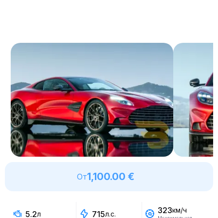
1,100.00 €
От
323
км/ч
5.2
715
л
л.с.