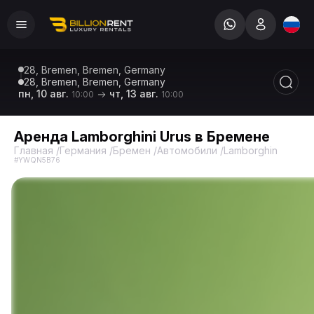
28, Bremen, Bremen, Germany
28, Bremen, Bremen, Germany
пн, 10 авг.
чт, 13 авг.
10:00
10:00
Аренда Lamborghini Urus в Бремене
Главная
/
Германия
/
Бремен
/
Автомобили
/
Lamborghini
/
Urus 
#YWQN5B76