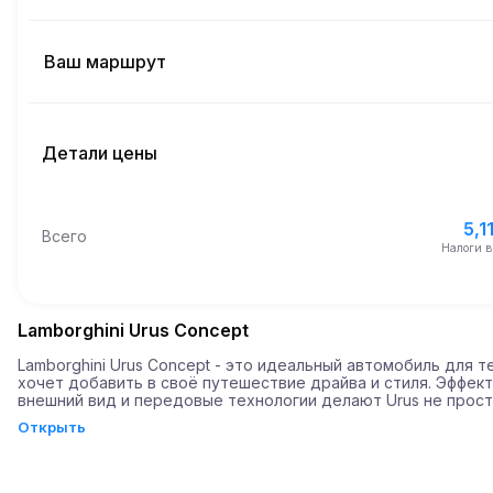
Включено км
4
На весь срок аренды
Ваш маршрут
Начало
Стоимость дополнительного км
10:00
10 авг. 2026 г.
Детали цены
Окончание
Минимальный возраст
10:00
13 авг. 2026 г.
5,11
Базовая стоимость аренды
5,1
Всего
10,000
Депозит
Налоги 
Lamborghini Urus Concept
Lamborghini Urus Concept - это идеальный автомобиль для тех
хочет добавить в своё путешествие драйва и стиля. Эффект
внешний вид и передовые технологии делают Urus не прост
удобным, а по-настоящему впечатляющим.

Открыть
С 650 лошадиными силами под капотом он разгоняется до 10
всего за 3,6 секунды. Это отличный вариант для тех, кто цен
скорость и стиль.