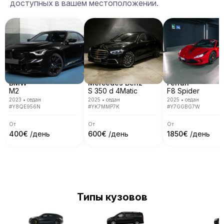
доступных в вашем местоположении.
BMW
Mercedes Benz
Ferrari
M2
S 350 d 4Matic
F8 Spider
2023
•
седан
2025
•
седан
2025
•
седан
#
Y8QE956N
#
YK7MMP7K
#
Y7GGBG7W
От
От
От
400
€
/день
600
€
/день
1850
€
/день
Типы кузовов