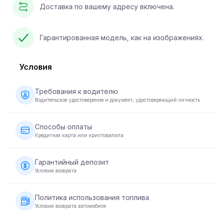
Доставка по вашему адресу включена.
Гарантированная модель, как на изображениях.
Условия
Требования к водителю
Водительское удостоверение и документ, удостоверяющий личность
Возраст от 23 лет, действующее водительское удостове
документ, удостоверяющий личность, для некоторых
Способы оплаты
автомобилей - не менее 2 лет водительского стажа.
Кредитная карта или криптовалюта
Оплату за аренду автомобиля можно осуществить с пом
кредитной карты или криптовалюты. При бронировании о
Гарантийный депозит
производится в полном размере для подтверждения ваш
Условия возврата
брони.
Перед передачей автомобиля требуется внесение
гарантийного депозита. Сумма депозита зависит от авто
Политика использования топлива
и возвращается в течение 5-10 рабочих дней после возвр
Условия возврата автомобиля
автомобиля в надлежащем состоянии.