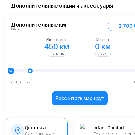
Дополнительные опции и аксессуары
Дополнительные км
+-2,700
€6/км
Включено
Итого
450 км
0 км
280 миль
0 миль
280
450 км
Рассчитать маршрут
Доставка
Infant Comfort
Доставка уже
Ensure your little on