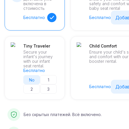
включена в
safety and comfort w
стоимость
baby seat rental
Доба
Бесплатно
Бесплатно
Tiny Traveler
Child Comfort
Secure your
Ensure your child's 
infant's journey
and comfort with ou
with our infant
booster rental.
seat rental.
Бесплатно
No
1
Доба
Бесплатно
2
3
Без скрытых платежей. Всё включено.