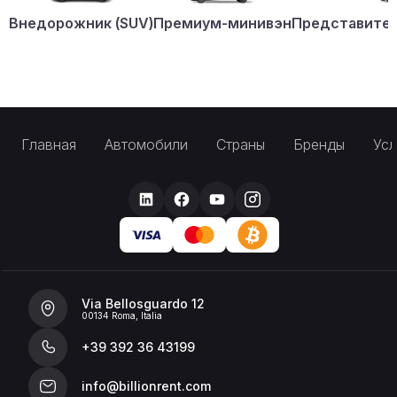
Внедорожник (SUV)
Премиум-минивэн
Представител
Главная
Автомобили
Страны
Бренды
Усл
Via Bellosguardo 12
00134 Roma, Italia
+39 392 36 43199
info@billionrent.com