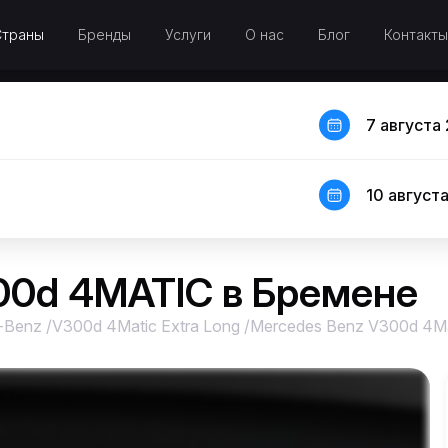
Страны
Бренды
Услуги
О нас
Блог
Контакты
7 августа 
10 августа
00d 4MATIC в Бремене
-Benz
/
V300d 4Matic Extra Long
/
Mercedes Benz V300d 4Ma