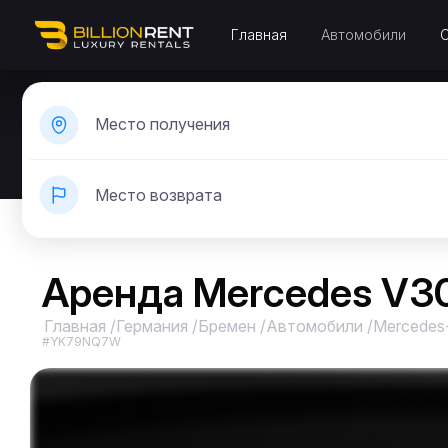
Главная
Автомобили
Место получения
Место возврата
Аренда Mercedes V3
Главная
/
Германия
/
Бремен
/
Автомобили
/
Mercedes
#YK79NQ7W