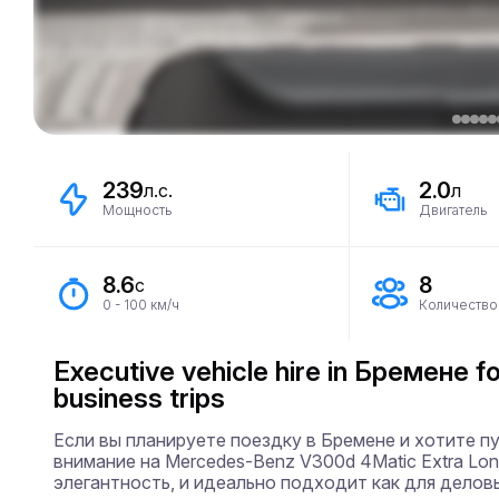
239
2.0
л.с.
л
Мощность
Двигатель
8.6
8
с
0 - 100 км/ч
Количество
Executive vehicle hire in Бремене for
business trips
Если вы планируете поездку в Бремене и хотите п
внимание на Mercedes-Benz V300d 4Matic Extra Lon
элегантность, и идеально подходит как для деловы